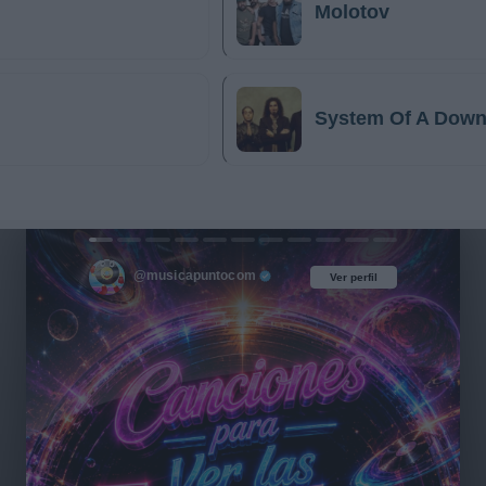
Molotov
System Of A Dow
@musicapuntocom
Ver perfil
Ver perfil