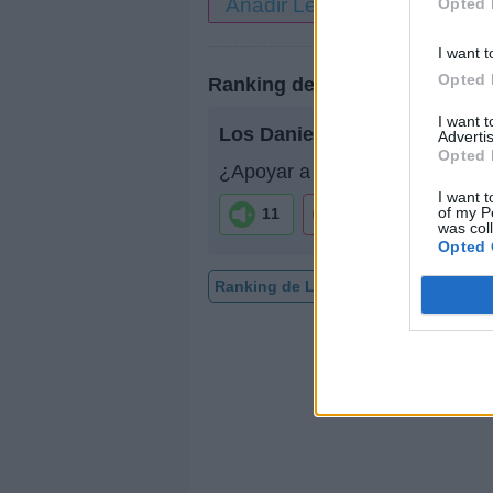
Añadir Letra
Opted 
I want t
Opted 
Ranking de Los Daniels
I want 
Los Daniels
no está entre los
Advertis
Opted 
¿Apoyar a Los Daniels?
I want t
of my P
11
0
was col
Opted 
Ranking de Los Daniels
TOP Músi