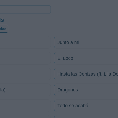
ls
tico
Junto a mi
El Loco
Hasta las Cenizas (ft. Lila 
la)
Dragones
Todo se acabó