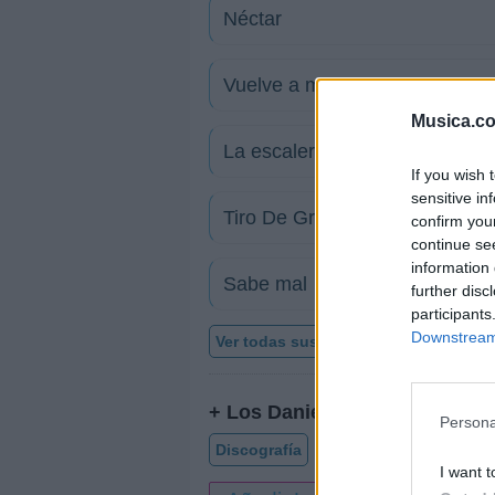
Néctar
Vuelve a mi
Musica.c
La escalera
If you wish 
sensitive in
Tiro De Gracia
confirm you
continue se
information 
Sabe mal
further disc
participants
Downstream 
Ver todas sus letras por orden alfabé
+ Los Daniels
Persona
Discografía
Biografía
Ranking
I want t