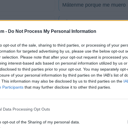
Mátenme porque me muero
Lágrimas
om -
Do Not Process My Personal Information
Amanecer
to opt-out of the sale, sharing to third parties, or processing of your per
formation for targeted advertising by us, please use the below opt-out s
Viajante
r selection. Please note that after your opt-out request is processed y
eing interest-based ads based on personal information utilized by us or
disclosed to third parties prior to your opt-out. You may separately opt-
Morena
losure of your personal information by third parties on the IAB’s list of
. This information may also be disclosed by us to third parties on the
IA
Participants
that may further disclose it to other third parties.
tico
l Data Processing Opt Outs
Fotos
Foro
o opt-out of the Sharing of my personal data.