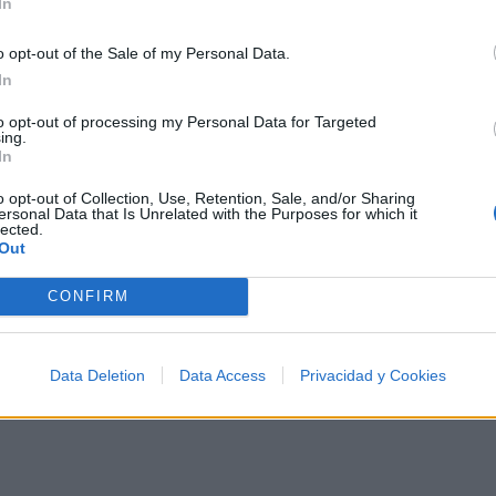
In
o opt-out of the Sale of my Personal Data.
In
to opt-out of processing my Personal Data for Targeted
 500 artistas más apoyados y visitados de esta semana.
ing.
In
o opt-out of Collection, Use, Retention, Sale, and/or Sharing
ersonal Data that Is Unrelated with the Purposes for which it
lected.
Out
ca
CONFIRM
Data Deletion
Data Access
Privacidad y Cookies