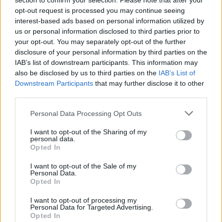
section to confirm your selection. Please note that after your
Ver todas sus letras por orden alfabético
opt-out request is processed you may continue seeing
interest-based ads based on personal information utilized by
us or personal information disclosed to third parties prior to
+ German Burgos
your opt-out. You may separately opt-out of the further
disclosure of your personal information by third parties on the
Biografía
Ranking
Fotos
Foro
IAB’s list of downstream participants. This information may
also be disclosed by us to third parties on the
IAB’s List of
Añadir Letra
Downstream Participants
that may further disclose it to other
third parties.
Ranking de German Burgos
Personal Data Processing Opt Outs
I want to opt-out of the Sharing of my
German Burgos
no figura entre los 500 artistas
personal data.
más apoyados o visitados de esta semana.
Opted In
¿Apoyar a German Burgos?
I want to opt-out of the Sale of my
Personal Data.
Opted In
0
0
I want to opt-out of processing my
Personal Data for Targeted Advertising.
Opted In
Ranking de German Burgos
TOP Música