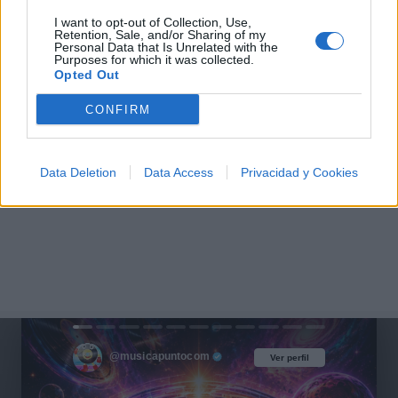
I want to opt-out of Collection, Use,
Retention, Sale, and/or Sharing of my
Personal Data that Is Unrelated with the
Purposes for which it was collected.
Opted Out
CONFIRM
Data Deletion
Data Access
Privacidad y Cookies
@musicapuntocom
Ver perfil
Ver perfil