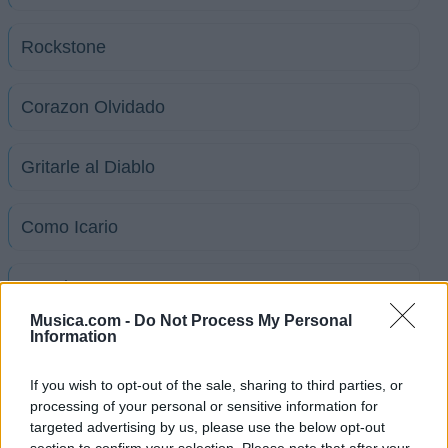
Rockstone
Corazon Olvidado
Gritarle al Diablo
Como Icario
Un Minuto,Un Instante
Musica.com -
Do Not Process My Personal
Information
Licor de Mujer
If you wish to opt-out of the sale, sharing to third parties, or
Pajarito Blusero
processing of your personal or sensitive information for
targeted advertising by us, please use the below opt-out