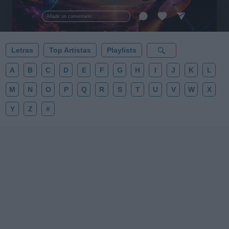
al firmamento y siente la gravedad cero. 💾 ¡Guarda
esta colección para tu próxima noche estrellada!
Añadir un comentario ...
✨⭐
Letras
Top Artistas
Playlists
A
B
C
D
E
F
G
H
I
J
K
L
M
N
O
P
Q
R
S
T
U
V
W
X
Y
Z
#