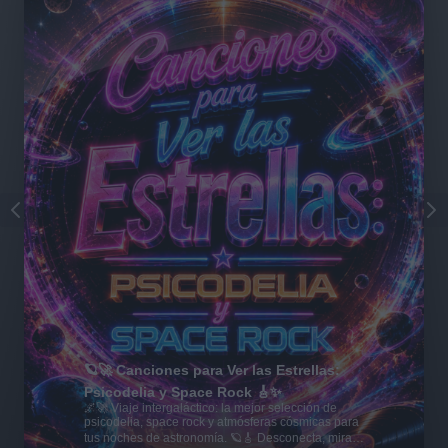
🪐🚀 Canciones para Ver las Estrellas:
Psicodelia y Space Rock 🎸✨
🌌🚀 Viaje intergaláctico: la mejor selección de
psicodelia, space rock y atmósferas cósmicas para
tus noches de astronomía. 🪐🎸 Desconecta, mira