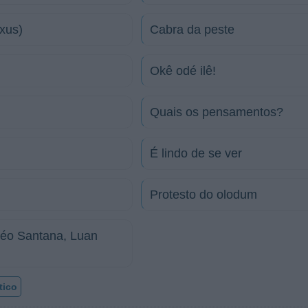
xus)
Cabra da peste
Okê odé ilê!
Quais os pensamentos?
É lindo de se ver
Protesto do olodum
Léo Santana, Luan
tico