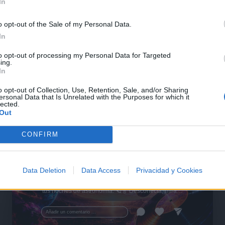
In
o opt-out of the Sale of my Personal Data.
In
to opt-out of processing my Personal Data for Targeted
ing.
In
o opt-out of Collection, Use, Retention, Sale, and/or Sharing
ersonal Data that Is Unrelated with the Purposes for which it
lected.
Out
CONFIRM
🪐🚀 Canciones para Ver las Estrellas:
Psicodelia y Space Rock 🎸✨
Data Deletion
Data Access
Privacidad y Cookies
🌌🚀 Viaje intergaláctico: la mejor selección de
psicodelia, space rock y atmósferas cósmicas para
tus noches de astronomía. 🪐🎸 Desconecta, mira
al firmamento y siente la gravedad cero. 💾 ¡Guarda
esta colección para tu próxima noche estrellada!
Añadir un comentario ...
✨⭐