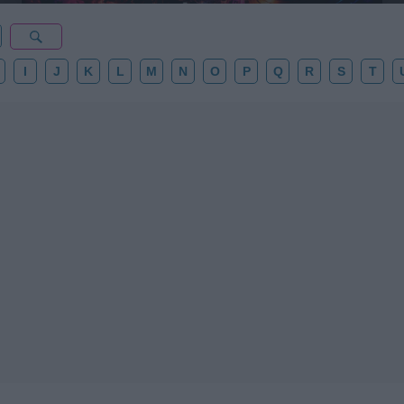
I
J
K
L
M
N
O
P
Q
R
S
T