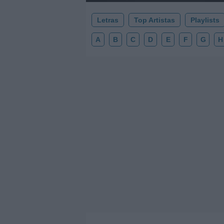
Letras
Top Artistas
Playlists
A
B
C
D
E
F
G
H