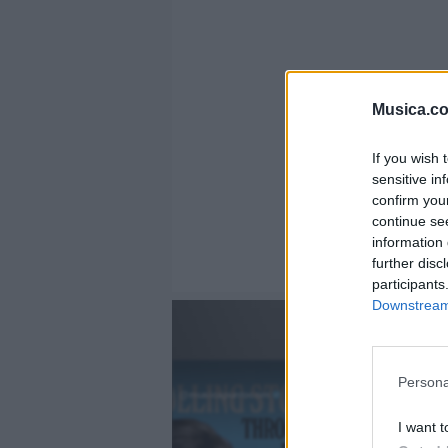
Musica.c
If you wish 
sensitive in
confirm you
continue se
information 
further disc
participants
Downstream 
Persona
@musicapuntocom
Ver perfil
Ver perfil
I want t
fil
fil