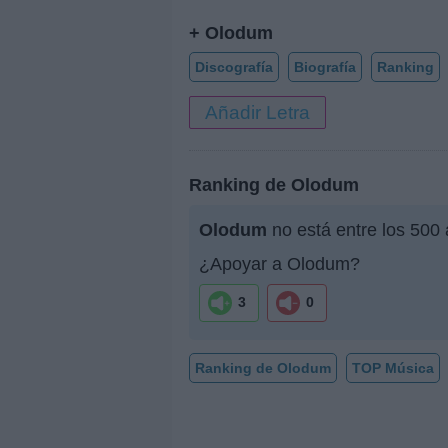
+ Olodum
Discografía
Biografía
Ranking
Añadir Letra
Ranking de Olodum
Olodum
no está entre los 500
¿Apoyar a Olodum?
3
0
Ranking de Olodum
TOP Música