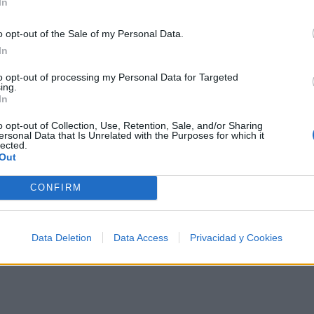
In
🪐🚀 Canciones para Ver las Estrellas:
o opt-out of the Sale of my Personal Data.
Psicodelia y Space Rock 🎸✨
🌌🚀 Viaje intergaláctico: la mejor selección de
In
psicodelia, space rock y atmósferas cósmicas para
tus noches de astronomía. 🪐🎸 Desconecta, mira
to opt-out of processing my Personal Data for Targeted
al firmamento y siente la gravedad cero. 💾 ¡Guarda
ing.
esta colección para tu próxima noche estrellada!
Añadir un comentario ...
In
✨⭐
o opt-out of Collection, Use, Retention, Sale, and/or Sharing
ersonal Data that Is Unrelated with the Purposes for which it
lected.
Out
I
J
K
L
M
N
O
P
Q
R
S
T
CONFIRM
Data Deletion
Data Access
Privacidad y Cookies