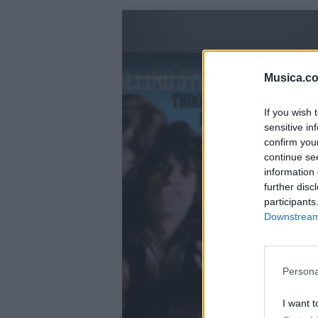
Musica.c
@musicapuntocom
Ver perfil
Ver perfil
If you wish 
fil
fil
sensitive in
confirm you
continue se
information 
further disc
participants
Downstream 
Persona
I want t
)