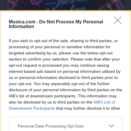
Musica.com -
Do Not Process My Personal
Information
If you wish to opt-out of the sale, sharing to third parties, or
processing of your personal or sensitive information for
targeted advertising by us, please use the below opt-out
section to confirm your selection. Please note that after your
opt-out request is processed you may continue seeing
interest-based ads based on personal information utilized by
us or personal information disclosed to third parties prior to
🪐🚀 Canciones para Ver las Estrellas:
your opt-out. You may separately opt-out of the further
Psicodelia y Space Rock 🎸✨
disclosure of your personal information by third parties on the
🌌🚀 Viaje intergaláctico: la mejor selección de
IAB’s list of downstream participants. This information may
psicodelia, space rock y atmósferas cósmicas para
tus noches de astronomía. 🪐🎸 Desconecta, mira
also be disclosed by us to third parties on the
IAB’s List of
al firmamento y siente la gravedad cero. 💾 ¡Guarda
Downstream Participants
that may further disclose it to other
esta colección para tu próxima noche estrellada!
third parties.
Añadir un comentario ...
✨⭐
Personal Data Processing Opt Outs