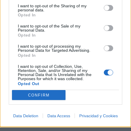
Letras
Top Artistas
Playlists
I want to opt-out of the Sharing of my
personal data.
A
B
C
D
E
F
G
H
I
J
K
L
Opted In
M
N
O
P
Q
R
S
T
U
V
W
X
I want to opt-out of the Sale of my
Personal Data.
Opted In
Y
Z
#
I want to opt-out of processing my
Personal Data for Targeted Advertising.
Opted In
I want to opt-out of Collection, Use,
Retention, Sale, and/or Sharing of my
Personal Data that Is Unrelated with the
Purposes for which it was collected.
Opted Out
CONFIRM
Data Deletion
Data Access
Privacidad y Cookies