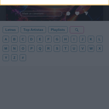
tus noches de astronomía. 🪐🎸 Desconecta, mira
al firmamento y siente la gravedad cero. 💾 ¡Guarda
esta colección para tu próxima noche estrellada!
Añadir un comentario ...
✨⭐
Letras
Top Artistas
Playlists
A
B
C
D
E
F
G
H
I
J
K
L
M
N
O
P
Q
R
S
T
U
V
W
X
Y
Z
#