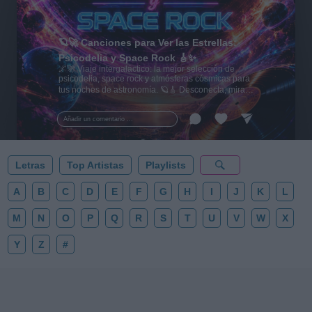
🪐🚀 Canciones para Ver las Estrellas:
Psicodelia y Space Rock 🎸✨
🌌🚀 Viaje intergaláctico: la mejor selección de
psicodelia, space rock y atmósferas cósmicas para
tus noches de astronomía. 🪐🎸 Desconecta, mira
al firmamento y siente la gravedad cero. 💾 ¡Guarda
esta colección para tu próxima noche estrellada!
Añadir un comentario ...
✨⭐
Letras
Top Artistas
Playlists
A
B
C
D
E
F
G
H
I
J
K
L
M
N
O
P
Q
R
S
T
U
V
W
X
Y
Z
#