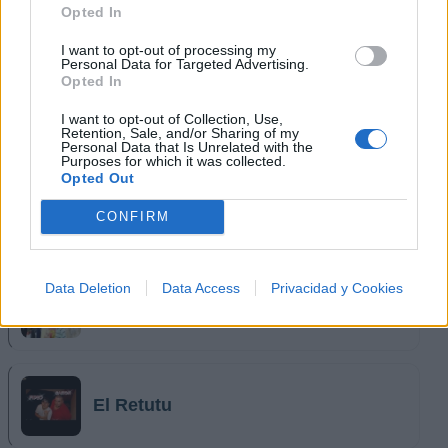
Calle 13
Opted In
I want to opt-out of processing my
Personal Data for Targeted Advertising.
Opted In
Agrupación Marilyn
I want to opt-out of Collection, Use,
Retention, Sale, and/or Sharing of my
Personal Data that Is Unrelated with the
Purposes for which it was collected.
Opted Out
Mala Fama
CONFIRM
Data Deletion
Data Access
Privacidad y Cookies
Zona Ganjah
El Retutu