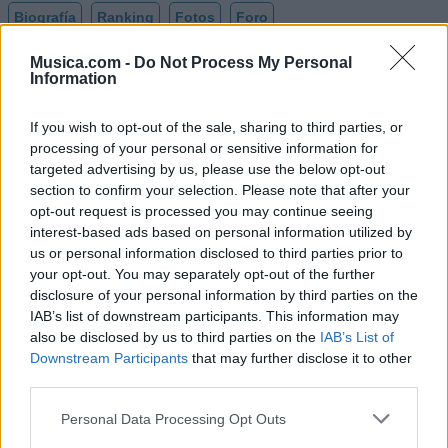
Biografía
Ranking
Fotos
Foro
Añadir Letra
Musica.com -
Do Not Process My Personal
Information
If you wish to opt-out of the sale, sharing to third parties, or
Ranking de Banda ilusión
processing of your personal or sensitive information for
targeted advertising by us, please use the below opt-out
Banda ilusión
no está entre los 500 artistas más
section to confirm your selection. Please note that after your
apoyados y visitados de esta semana.
opt-out request is processed you may continue seeing
interest-based ads based on personal information utilized by
¿Apoyar a Banda ilusión?
us or personal information disclosed to third parties prior to
your opt-out. You may separately opt-out of the further
1
0
disclosure of your personal information by third parties on the
IAB’s list of downstream participants. This information may
also be disclosed by us to third parties on the
IAB’s List of
Ranking de Banda ilusión
TOP Música
Downstream Participants
that may further disclose it to other
third parties.
Personal Data Processing Opt Outs