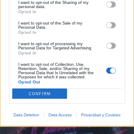
I want to opt-out of the Sharing of my
personal data.
Opted In
I want to opt-out of the Sale of my
Personal Data.
Opted In
I want to opt-out of processing my
Personal Data for Targeted Advertising.
Opted In
I want to opt-out of Collection, Use,
Retention, Sale, and/or Sharing of my
Personal Data that Is Unrelated with the
Purposes for which it was collected.
Opted Out
@musicapuntocom
Ver perfil
Ver perfil
CONFIRM
Data Deletion
Data Access
Privacidad y Cookies