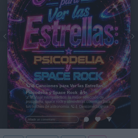
🪐🚀 Canciones para Ver las Estrellas:
Psicodelia y Space Rock 🎸✨
🌌🚀 Viaje intergaláctico: la mejor selección de
psicodelia, space rock y atmósferas cósmicas para
tus noches de astronomía. 🪐🎸 Desconecta, mira
al firmamento y siente la gravedad cero. 💾 ¡Guarda
esta colección para tu próxima noche estrellada!
Añadir un comentario ...
✨⭐