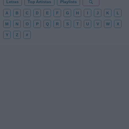
Letras
Top Artistas
Playlists
A
B
C
D
E
F
G
H
I
J
K
L
M
N
O
P
Q
R
S
T
U
V
W
X
Y
Z
#