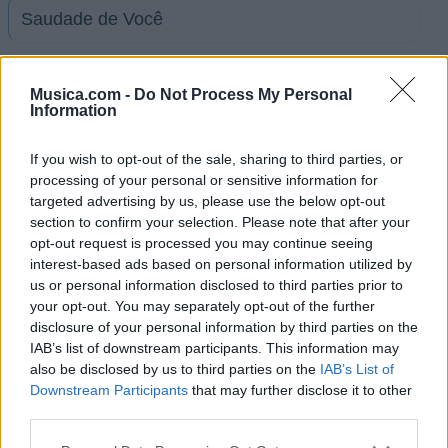
Saudade de Você
Se Deus me ouvisse
Musica.com -
Do Not Process My Personal
Information
Se eu fosse você
If you wish to opt-out of the sale, sharing to third parties, or
processing of your personal or sensitive information for
Só Sei Te Amar
targeted advertising by us, please use the below opt-out
section to confirm your selection. Please note that after your
opt-out request is processed you may continue seeing
Tá Mentindo
interest-based ads based on personal information utilized by
us or personal information disclosed to third parties prior to
your opt-out. You may separately opt-out of the further
Te Perdi
disclosure of your personal information by third parties on the
IAB’s list of downstream participants. This information may
also be disclosed by us to third parties on the
IAB’s List of
Vem Ficar Comigo
Downstream Participants
that may further disclose it to other
third parties.
Ver todas sus letras por orden alfabético