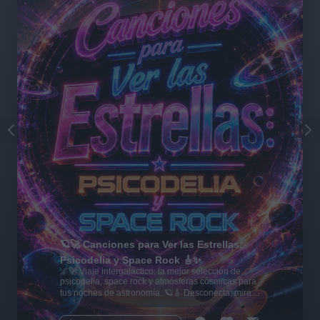
🪐🚀 Canciones para Ver las Estrellas:
Psicodelia y Space Rock 🎸✨
🌌🚀 Viaje intergaláctico: la mejor selección de
psicodelia, space rock y atmósferas cósmicas para
tus noches de astronomía. 🪐🎸 Desconecta, mira
al firmamento y siente la gravedad cero. 💾 ¡Guarda
esta colección para tu próxima noche estrellada!