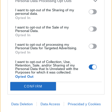
Personal Data Processing Opt Outs
I want to opt-out of the Sharing of my
+ Cláudio e Giuliano
personal data.
Opted In
Biografía
Ranking
Fotos
Foro
I want to opt-out of the Sale of my
Personal Data.
Añadir Letra
Opted In
I want to opt-out of processing my
Personal Data for Targeted Advertising.
Ranking de Cláudio e Giuliano
Opted In
Cláudio e Giuliano
no figura entre los 500 artistas
I want to opt-out of Collection, Use,
Retention, Sale, and/or Sharing of my
más apoyados o visitados de esta semana.
Personal Data that Is Unrelated with the
Purposes for which it was collected.
¿Apoyar a Cláudio e Giuliano?
Opted Out
0
0
CONFIRM
Ranking de Cláudio e Giuliano
TOP Música
Data Deletion
Data Access
Privacidad y Cookies