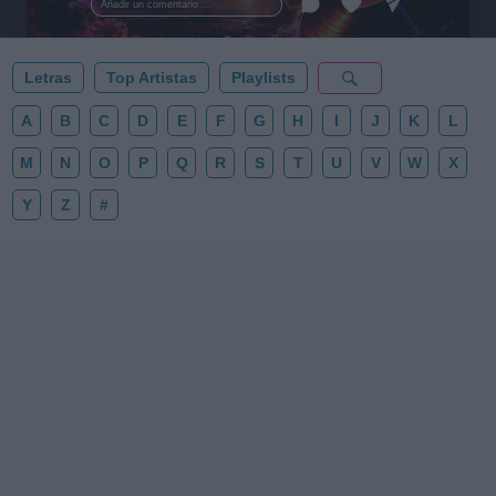
Añadir un comentario ...
✨⭐
Letras
Top Artistas
Playlists
A
B
C
D
E
F
G
H
I
J
K
L
M
N
O
P
Q
R
S
T
U
V
W
X
Y
Z
#