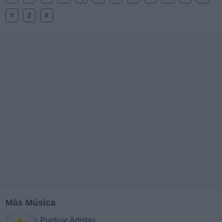
Y
Z
#
Más Música
Puntuar Artistas