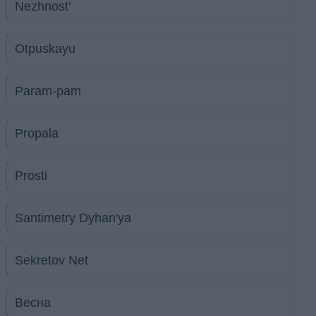
Nezhnost'
Otpuskayu
Param-pam
Propala
Prosti
Santimetry Dyhan'ya
Sekretov Net
Весна