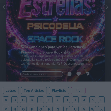
🪐🚀 Canciones para Ver las Estrellas:
Psicodelia y Space Rock 🎸✨
🌌🚀 Viaje intergaláctico: la mejor selección de
psicodelia, space rock y atmósferas cósmicas para
tus noches de astronomía. 🪐🎸 Desconecta, mira
al firmamento y siente la gravedad cero. 💾 ¡Guarda
esta colección para tu próxima noche estrellada!
Añadir un comentario ...
✨⭐
Letras
Top Artistas
Playlists
A
B
C
D
E
F
G
H
I
J
K
L
M
N
O
P
Q
R
S
T
U
V
W
X