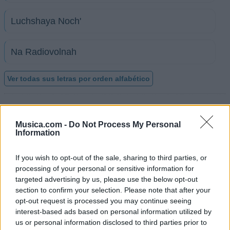
Luchshaya Noch'
Na Radiovolnah
Ver todas sus letras por orden alfabético
+ Maksim
Musica.com -
Do Not Process My Personal
Discografía
Biografía
Ranking
Fotos
Foro
Information
Añadir Letra
If you wish to opt-out of the sale, sharing to third parties, or
processing of your personal or sensitive information for
targeted advertising by us, please use the below opt-out
Biografía de Maksim
section to confirm your selection. Please note that after your
opt-out request is processed you may continue seeing
El Fascinante Viaje Musical de Maksim: De las
interest-based ads based on personal information utilized by
Teclas al Corazón del Mundo
us or personal information disclosed to third parties prior to