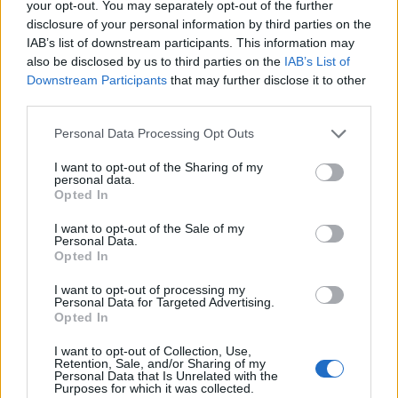
your opt-out. You may separately opt-out of the further
disclosure of your personal information by third parties on the
Ranking de Maksim
IAB’s list of downstream participants. This information may
also be disclosed by us to third parties on the
IAB’s List of
Maksim
no figura entre los 500 artistas más
Downstream Participants
that may further disclose it to other
third parties.
apoyados o visitados de esta semana.
¿Apoyar a Maksim?
Personal Data Processing Opt Outs
I want to opt-out of the Sharing of my
0
0
personal data.
Opted In
Ranking de Maksim
TOP Música
I want to opt-out of the Sale of my
Personal Data.
Opted In
I want to opt-out of processing my
Personal Data for Targeted Advertising.
Opted In
I want to opt-out of Collection, Use,
Retention, Sale, and/or Sharing of my
Personal Data that Is Unrelated with the
Purposes for which it was collected.