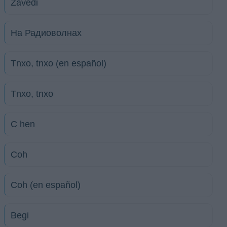
Zavedi
На Радиоволнах
Tnxo, tnxo (en español)
Tnxo, tnxo
C hen
Coh
Coh (en español)
Begi