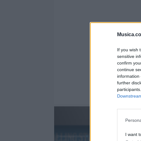
Musica.c
If you wish 
sensitive in
confirm you
continue se
information 
further disc
participants
Downstream 
Persona
I want t
@musicapuntocom
Ver perfil
Ver perfil