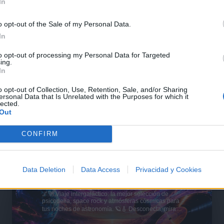
In
o opt-out of the Sale of my Personal Data.
In
to opt-out of processing my Personal Data for Targeted
ing.
In
o opt-out of Collection, Use, Retention, Sale, and/or Sharing
ersonal Data that Is Unrelated with the Purposes for which it
lected.
Out
CONFIRM
Data Deletion
Data Access
Privacidad y Cookies
🪐🚀 Canciones para Ver las Estrellas:
Psicodelia y Space Rock 🎸✨
🌌🚀 Viaje intergaláctico: la mejor selección de
psicodelia, space rock y atmósferas cósmicas para
tus noches de astronomía. 🪐🎸 Desconecta, mira
al firmamento y siente la gravedad cero. 💾 ¡Guarda