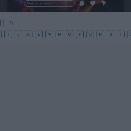
esta colección para tu próxima noche estrellada!
Añadir un comentario ...
✨⭐
I
J
K
L
M
N
O
P
Q
R
S
T