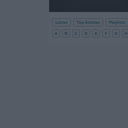
Letras
Top Artistas
Playlists
A
B
C
D
E
F
G
H