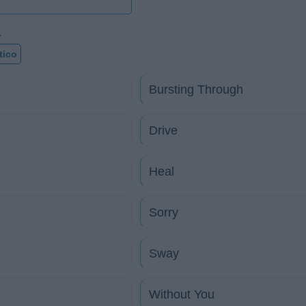
a
tico
Bursting Through
Drive
Heal
Sorry
Sway
Without You