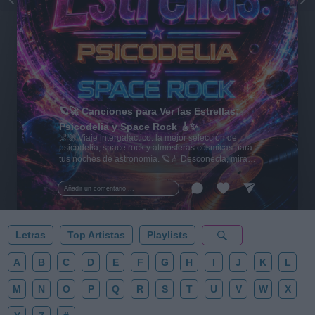
🪐🚀 Canciones para Ver las Estrellas:
Psicodelia y Space Rock 🎸✨
🌌🚀 Viaje intergaláctico: la mejor selección de
psicodelia, space rock y atmósferas cósmicas para
tus noches de astronomía. 🪐🎸 Desconecta, mira
al firmamento y siente la gravedad cero. 💾 ¡Guarda
esta colección para tu próxima noche estrellada!
Añadir un comentario ...
✨⭐
Letras
Top Artistas
Playlists
A
B
C
D
E
F
G
H
I
J
K
L
M
N
O
P
Q
R
S
T
U
V
W
X