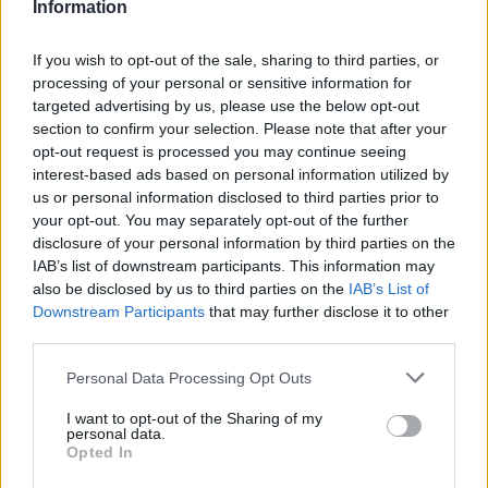
Information
Ranking de Falsa Cubana
If you wish to opt-out of the sale, sharing to third parties, or
Falsa Cubana
no está entre los 500 artistas más
processing of your personal or sensitive information for
apoyados y visitados de esta semana.
targeted advertising by us, please use the below opt-out
¿Apoyar a Falsa Cubana?
section to confirm your selection. Please note that after your
opt-out request is processed you may continue seeing
7
0
interest-based ads based on personal information utilized by
us or personal information disclosed to third parties prior to
your opt-out. You may separately opt-out of the further
disclosure of your personal information by third parties on the
Ranking de Falsa Cubana
TOP Música
IAB’s list of downstream participants. This information may
also be disclosed by us to third parties on the
IAB’s List of
Downstream Participants
that may further disclose it to other
third parties.
Personal Data Processing Opt Outs
I want to opt-out of the Sharing of my
personal data.
Opted In