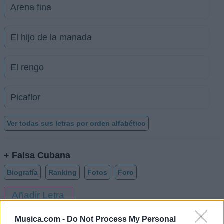
Arena fina
El hijo de la manada
El rengo
Picaflor
Ver todas sus letras por orden alfabético
+ Falsa Cubana
Biografía
Ranking
Fotos
Foro
Añadir Letra
Musica.com -
Do Not Process My Personal