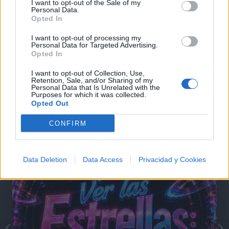
I want to opt-out of the Sale of my
Personal Data.
Opted In
I want to opt-out of processing my
Personal Data for Targeted Advertising.
Opted In
I want to opt-out of Collection, Use,
Retention, Sale, and/or Sharing of my
Personal Data that Is Unrelated with the
Purposes for which it was collected.
@musicapuntocom
Ver perfil
Ver perfil
Opted Out
CONFIRM
Data Deletion
Data Access
Privacidad y Cookies