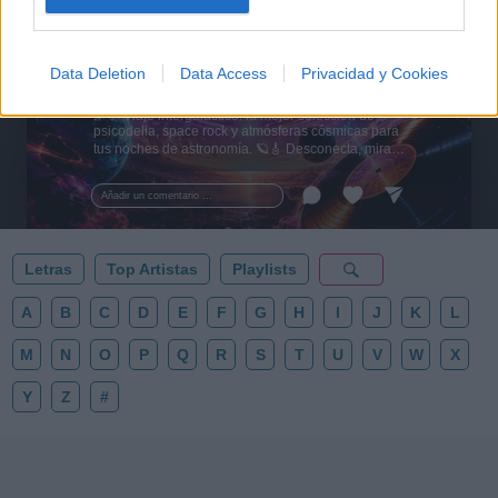
Data Deletion
Data Access
Privacidad y Cookies
🪐🚀 Canciones para Ver las Estrellas:
Psicodelia y Space Rock 🎸✨
🌌🚀 Viaje intergaláctico: la mejor selección de
psicodelia, space rock y atmósferas cósmicas para
tus noches de astronomía. 🪐🎸 Desconecta, mira
al firmamento y siente la gravedad cero. 💾 ¡Guarda
esta colección para tu próxima noche estrellada!
Añadir un comentario ...
✨⭐
Letras
Top Artistas
Playlists
A
B
C
D
E
F
G
H
I
J
K
L
M
N
O
P
Q
R
S
T
U
V
W
X
Y
Z
#