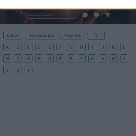
tus noches de astronomía. 🪐🎸 Desconecta, mira
al firmamento y siente la gravedad cero. 💾 ¡Guarda
esta colección para tu próxima noche estrellada!
Añadir un comentario ...
✨⭐
Letras
Top Artistas
Playlists
A
B
C
D
E
F
G
H
I
J
K
L
M
N
O
P
Q
R
S
T
U
V
W
X
Y
Z
#