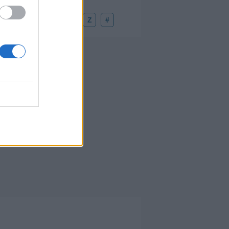
U
V
W
X
Y
Z
#