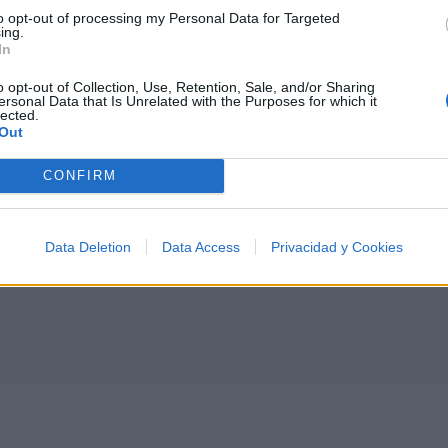
to opt-out of processing my Personal Data for Targeted
ing.
I
J
K
L
M
N
O
P
Q
R
S
T
In
o opt-out of Collection, Use, Retention, Sale, and/or Sharing
ersonal Data that Is Unrelated with the Purposes for which it
lected.
Out
CONFIRM
Data Deletion
Data Access
Privacidad y Cookies