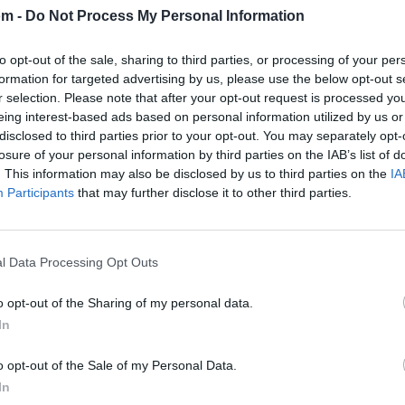
om -
Do Not Process My Personal Information
to opt-out of the sale, sharing to third parties, or processing of your per
formation for targeted advertising by us, please use the below opt-out s
r selection. Please note that after your opt-out request is processed y
eing interest-based ads based on personal information utilized by us or
disclosed to third parties prior to your opt-out. You may separately opt-
losure of your personal information by third parties on the IAB’s list of
. This information may also be disclosed by us to third parties on the
IA
Participants
that may further disclose it to other third parties.
🪐🚀 Canciones para Ver las Estrellas:
l Data Processing Opt Outs
Psicodelia y Space Rock 🎸✨
🌌🚀 Viaje intergaláctico: la mejor selección de
psicodelia, space rock y atmósferas cósmicas para
o opt-out of the Sharing of my personal data.
tus noches de astronomía. 🪐🎸 Desconecta, mira
In
al firmamento y siente la gravedad cero. 💾 ¡Guarda
esta colección para tu próxima noche estrellada!
Añadir un comentario ...
✨⭐
o opt-out of the Sale of my Personal Data.
In