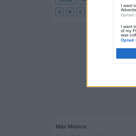
Letras
Top Artistas
Playlists
I want 
Advertis
A
B
C
D
E
F
G
H
Opted 
I want t
of my P
was col
Opted 
Más Música