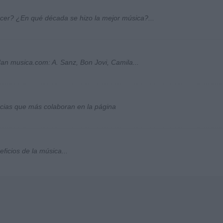
ocer? ¿En qué década se hizo la mejor música?...
an musica.com: A. Sanz, Bon Jovi, Camila...
socias que más colaboran en la página
ficios de la música...