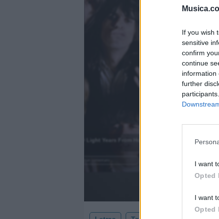
Musica.c
If you wish 
sensitive in
confirm you
continue se
information 
further disc
participants
Downstream 
)
2000 Light Years From Home
Persona
.
Añadir un comentario ...
I want t
Opted 
I want t
Opted 