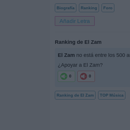
Biografía
Ranking
Foro
Añadir Letra
Ranking de El Zam
El Zam
no está entre los 500 a
¿Apoyar a El Zam?
0
0
Ranking de El Zam
TOP Música