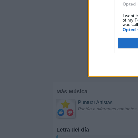
Opted 
I want t
of my P
was col
Opted 
Más Música
Puntuar Artistas
Puntúa a diferentes cantantes 
Letra del día