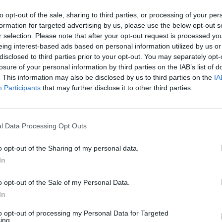
to opt-out of the sale, sharing to third parties, or processing of your per
formation for targeted advertising by us, please use the below opt-out s
r selection. Please note that after your opt-out request is processed y
eing interest-based ads based on personal information utilized by us or
disclosed to third parties prior to your opt-out. You may separately opt-
losure of your personal information by third parties on the IAB’s list of
🪐🚀 Canciones para Ver las Estrellas:
. This information may also be disclosed by us to third parties on the
IA
Psicodelia y Space Rock 🎸✨
Participants
that may further disclose it to other third parties.
🌌🚀 Viaje intergaláctico: la mejor selección de
psicodelia, space rock y atmósferas cósmicas para
tus noches de astronomía. 🪐🎸 Desconecta, mira
al firmamento y siente la gravedad cero. 💾 ¡Guarda
l Data Processing Opt Outs
esta colección para tu próxima noche estrellada!
Añadir un comentario ...
✨⭐
o opt-out of the Sharing of my personal data.
In
I
J
K
L
M
N
O
P
Q
R
S
T
o opt-out of the Sale of my Personal Data.
In
to opt-out of processing my Personal Data for Targeted
ing.