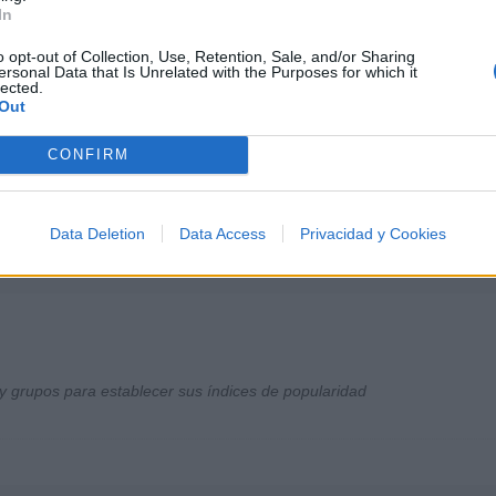
In
o opt-out of Collection, Use, Retention, Sale, and/or Sharing
ersonal Data that Is Unrelated with the Purposes for which it
lected.
Out
CONFIRM
Data Deletion
Data Access
Privacidad y Cookies
y grupos para establecer sus índices de popularidad