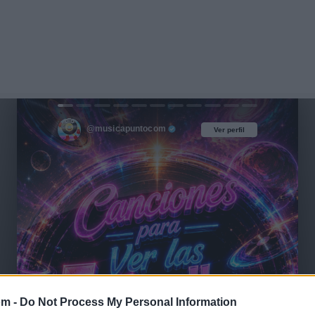
@musicapuntocom
Ver perfil
Ver perfil
om -
Do Not Process My Personal Information