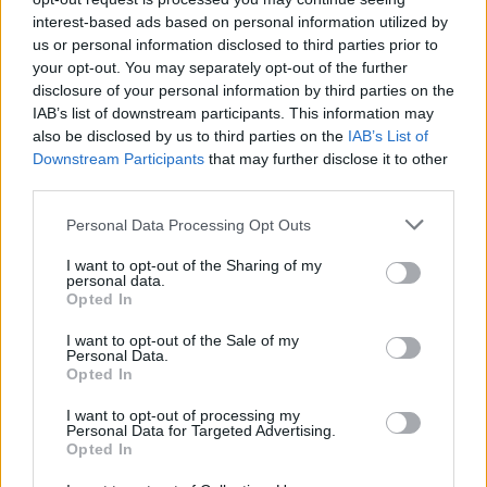
interest-based ads based on personal information utilized by
us or personal information disclosed to third parties prior to
your opt-out. You may separately opt-out of the further
disclosure of your personal information by third parties on the
IAB’s list of downstream participants. This information may
also be disclosed by us to third parties on the
IAB’s List of
Downstream Participants
that may further disclose it to other
third parties.
Personal Data Processing Opt Outs
I want to opt-out of the Sharing of my
personal data.
Opted In
🪐🚀 Canciones para Ver las Estrellas:
Psicodelia y Space Rock 🎸✨
I want to opt-out of the Sale of my
🌌🚀 Viaje intergaláctico: la mejor selección de
Personal Data.
psicodelia, space rock y atmósferas cósmicas para
Opted In
tus noches de astronomía. 🪐🎸 Desconecta, mira
al firmamento y siente la gravedad cero. 💾 ¡Guarda
esta colección para tu próxima noche estrellada!
I want to opt-out of processing my
Añadir un comentario ...
Personal Data for Targeted Advertising.
✨⭐
Opted In