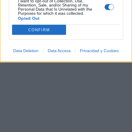
I want to opt-out of Collection, Use,
Letras
Top Artistas
Playlists
Retention, Sale, and/or Sharing of my
Personal Data that Is Unrelated with the
A
B
C
D
E
F
G
H
I
J
K
L
Purposes for which it was collected.
Opted Out
M
N
O
P
Q
R
S
T
U
V
W
X
CONFIRM
Y
Z
#
Data Deletion
Data Access
Privacidad y Cookies