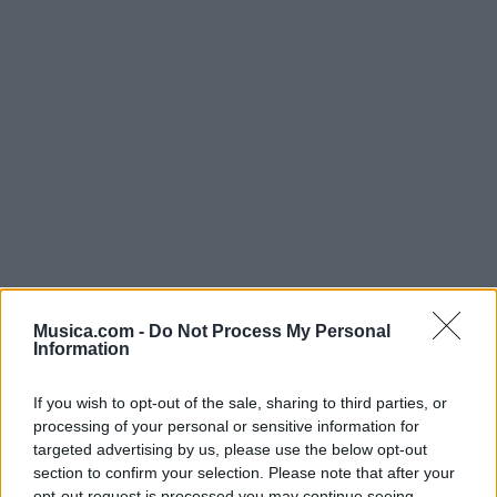
Musica.com -
Do Not Process My Personal
@musicapuntocom
Ver perfil
Ver perfil
Information
If you wish to opt-out of the sale, sharing to third parties, or
processing of your personal or sensitive information for
targeted advertising by us, please use the below opt-out
section to confirm your selection. Please note that after your
opt-out request is processed you may continue seeing