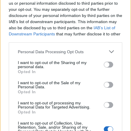
us or personal information disclosed to third parties prior to
your opt-out. You may separately opt-out of the further
disclosure of your personal information by third parties on the
IAB’s list of downstream participants. This information may
also be disclosed by us to third parties on the
IAB’s List of
Downstream Participants
that may further disclose it to other
third parties.
Personal Data Processing Opt Outs
I want to opt-out of the Sharing of my
🪐🚀 Canciones para Ver las Estrellas:
personal data.
Psicodelia y Space Rock 🎸✨
Opted In
🌌🚀 Viaje intergaláctico: la mejor selección de
psicodelia, space rock y atmósferas cósmicas para
I want to opt-out of the Sale of my
tus noches de astronomía. 🪐🎸 Desconecta, mira
Personal Data.
al firmamento y siente la gravedad cero. 💾 ¡Guarda
Opted In
esta colección para tu próxima noche estrellada!
Añadir un comentario ...
✨⭐
I want to opt-out of processing my
Personal Data for Targeted Advertising.
Opted In
Letras
Top Artistas
Playlists
I want to opt-out of Collection, Use,
A
B
C
D
E
F
G
H
I
J
K
L
Retention, Sale, and/or Sharing of my