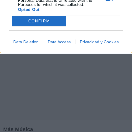
Personal Data that Is Unrelated with the
Purposes for which it was collected.
M
N
O
P
Q
R
S
T
U
V
W
X
Opted Out
Y
Z
#
CONFIRM
Data Deletion
Data Access
Privacidad y Cookies
Más Música