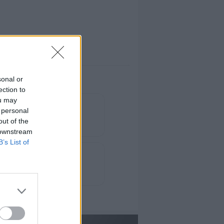
sonal or
ection to
ou may
 personal
out of the
 downstream
B’s List of
ance