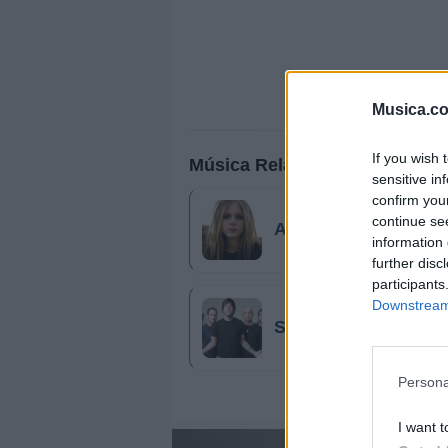
Musica.c
If you wish 
Música Relacionada
sensitive in
confirm you
continue se
Avril Lavigne
information 
further disc
participants
Downstream 
Simple Plan
Persona
I want t