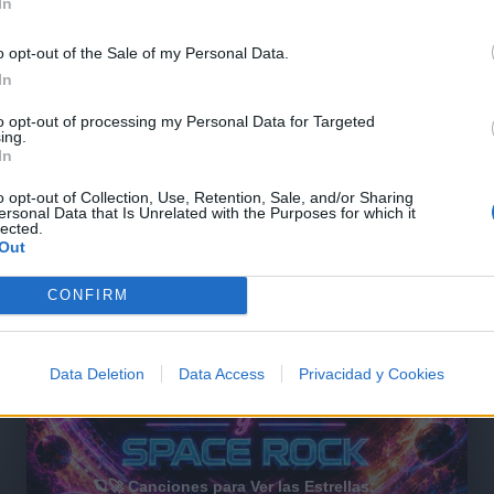
In
@musicapuntocom
Ver perfil
Ver perfil
o opt-out of the Sale of my Personal Data.
In
to opt-out of processing my Personal Data for Targeted
ing.
In
o opt-out of Collection, Use, Retention, Sale, and/or Sharing
ersonal Data that Is Unrelated with the Purposes for which it
lected.
Out
CONFIRM
Data Deletion
Data Access
Privacidad y Cookies
🪐🚀 Canciones para Ver las Estrellas: