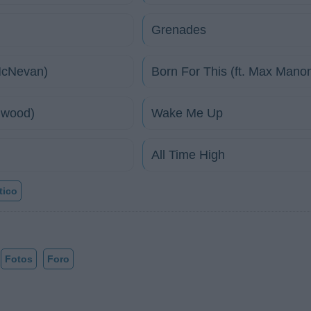
Grenades
McNevan)
Born For This (ft. Max Mano
nwood)
Wake Me Up
All Time High
tico
Fotos
Foro