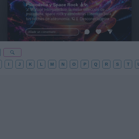
Psicodelia y Space Rock 🎸✨
🌌🚀 Viaje intergaláctico: la mejor selección de
psicodelia, space rock y atmósferas cósmicas para
tus noches de astronomía. 🪐🎸 Desconecta, mira
al firmamento y siente la gravedad cero. 💾 ¡Guarda
esta colección para tu próxima noche estrellada!
Añadir un comentario ...
✨⭐
I
J
K
L
M
N
O
P
Q
R
S
T