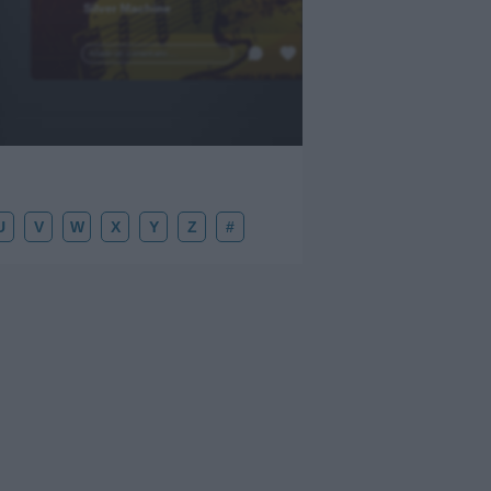
Silver Machine
.
Añadir un comentario ...
U
V
W
X
Y
Z
#