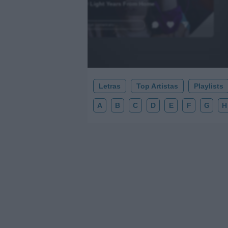
2000 Light Years From Home
.
Añadir un comentario ...
Letras
Top Artistas
Playlists
A
B
C
D
E
F
G
H