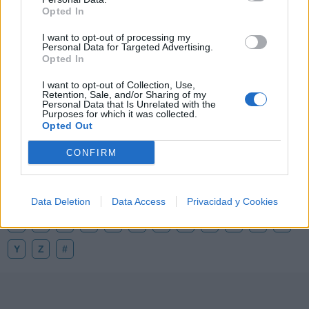
Opted In
I want to opt-out of processing my
Personal Data for Targeted Advertising.
🪐🚀 Canciones para Ver las Estrellas:
Opted In
Psicodelia y Space Rock 🎸✨
🌌🚀 Viaje intergaláctico: la mejor selección de
I want to opt-out of Collection, Use,
psicodelia, space rock y atmósferas cósmicas para
Retention, Sale, and/or Sharing of my
tus noches de astronomía. 🪐🎸 Desconecta, mira
Personal Data that Is Unrelated with the
al firmamento y siente la gravedad cero. 💾 ¡Guarda
Purposes for which it was collected.
esta colección para tu próxima noche estrellada!
Opted Out
Añadir un comentario ...
✨⭐
CONFIRM
Letras
Top Artistas
Playlists
A
B
C
D
E
F
G
H
I
J
K
L
Data Deletion
Data Access
Privacidad y Cookies
M
N
O
P
Q
R
S
T
U
V
W
X
Y
Z
#