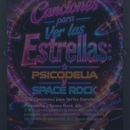
🪐🚀 Canciones para Ver las Estrellas:
Psicodelia y Space Rock 🎸✨
🌌🚀 Viaje intergaláctico: la mejor selección de
psicodelia, space rock y atmósferas cósmicas para
tus noches de astronomía. 🪐🎸 Desconecta, mira
al firmamento y siente la gravedad cero. 💾 ¡Guarda
esta colección para tu próxima noche estrellada!