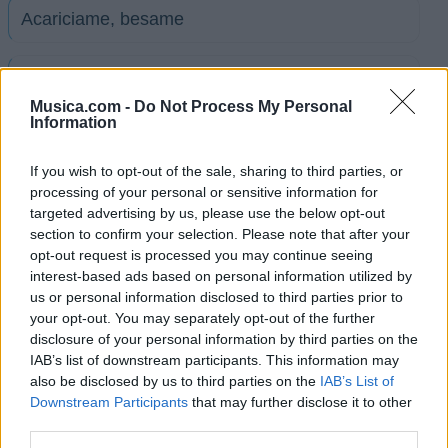
Acariciame, besame
Quiero despertar
Musica.com -
Do Not Process My Personal
Information
Suena La Banda
If you wish to opt-out of the sale, sharing to third parties, or
processing of your personal or sensitive information for
Vestido De Negro
targeted advertising by us, please use the below opt-out
section to confirm your selection. Please note that after your
opt-out request is processed you may continue seeing
Alta Velocidad
interest-based ads based on personal information utilized by
us or personal information disclosed to third parties prior to
De colores
your opt-out. You may separately opt-out of the further
disclosure of your personal information by third parties on the
IAB’s list of downstream participants. This information may
Escolta privada
also be disclosed by us to third parties on the
IAB’s List of
Downstream Participants
that may further disclose it to other
third parties.
Ver todas sus letras por orden alfabético