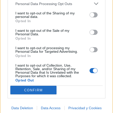
Personal Data Processing Opt Outs
+ Tomás Estrada
I want to opt-out of the Sharing of my
personal data.
Biografía
Ranking
Fotos
Foro
Opted In
I want to opt-out of the Sale of my
Añadir Letra
Personal Data.
Opted In
I want to opt-out of processing my
Ranking de Tomás Estrada
Personal Data for Targeted Advertising.
Opted In
Tomás Estrada
no está entre los 500 artistas más
I want to opt-out of Collection, Use,
apoyados y visitados de esta semana.
Retention, Sale, and/or Sharing of my
Personal Data that Is Unrelated with the
Purposes for which it was collected.
¿Apoyar a Tomás Estrada?
Opted Out
1
0
CONFIRM
Ranking de Tomás Estrada
TOP Música
Data Deletion
Data Access
Privacidad y Cookies