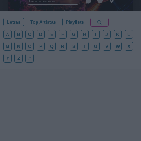
Añadir un comentario ...
✨⭐
Letras
Top Artistas
Playlists
A
B
C
D
E
F
G
H
I
J
K
L
M
N
O
P
Q
R
S
T
U
V
W
X
Y
Z
#