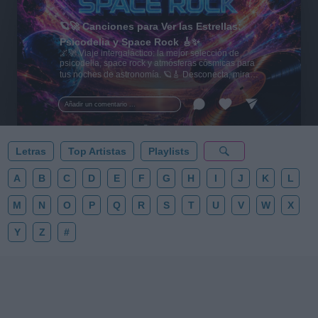
🪐🚀 Canciones para Ver las Estrellas:
Psicodelia y Space Rock 🎸✨
🌌🚀 Viaje intergaláctico: la mejor selección de
psicodelia, space rock y atmósferas cósmicas para
tus noches de astronomía. 🪐🎸 Desconecta, mira
al firmamento y siente la gravedad cero. 💾 ¡Guarda
esta colección para tu próxima noche estrellada!
Añadir un comentario ...
✨⭐
Letras
Top Artistas
Playlists
A
B
C
D
E
F
G
H
I
J
K
L
M
N
O
P
Q
R
S
T
U
V
W
X
Y
Z
#