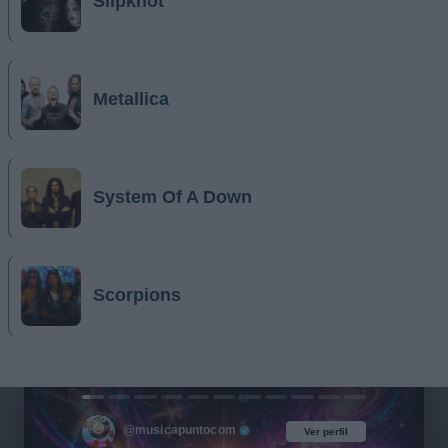
Slipknot
Metallica
System Of A Down
Scorpions
@musicapuntocom
Ver perfil
Ver perfil