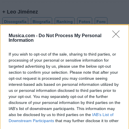
+ Leo Jiménez
Discografía
Biografía
Ranking
Fotos
Foro
Añadir Letra
Musica.com -
Do Not Process My Personal
Information
If you wish to opt-out of the sale, sharing to third parties, or
Biografía de Leo Jimenez
processing of your personal or sensitive information for
Leo Jiménez: Una Voz Inmortal del Heavy Metal
targeted advertising by us, please use the below opt-out
section to confirm your selection. Please note that after your
opt-out request is processed you may continue seeing
Ranking de Leo Jimenez
interest-based ads based on personal information utilized by
us or personal information disclosed to third parties prior to
your opt-out. You may separately opt-out of the further
Leo Jimenez
no está entre los 500 artistas más
disclosure of your personal information by third parties on the
apoyados y visitados de esta semana.
IAB’s list of downstream participants. This information may
¿Apoyar a Leo Jimenez?
also be disclosed by us to third parties on the
IAB’s List of
Downstream Participants
that may further disclose it to other
88
2
third parties.