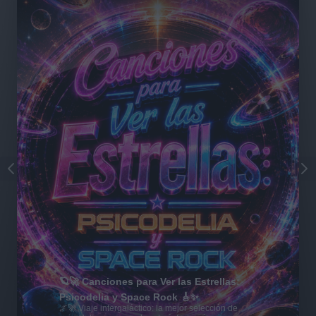
🪐🚀 Canciones para Ver las Estrellas:
Psicodelia y Space Rock 🎸✨
🌌🚀 Viaje intergaláctico: la mejor selección de