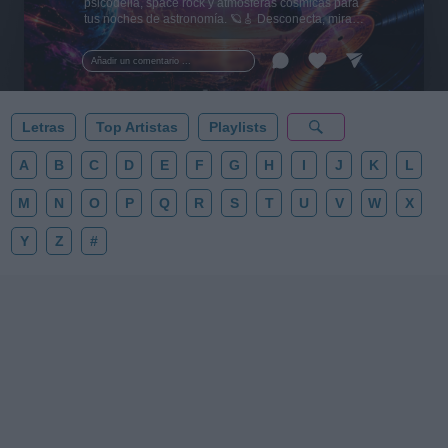
psicodelia, space rock y atmósferas cósmicas para
tus noches de astronomía. 🪐🎸 Desconecta, mira
al firmamento y siente la gravedad cero. 💾 ¡Guarda
esta colección para tu próxima noche estrellada!
Añadir un comentario ...
✨⭐
Letras
Top Artistas
Playlists
A
B
C
D
E
F
G
H
I
J
K
L
M
N
O
P
Q
R
S
T
U
V
W
X
Y
Z
#