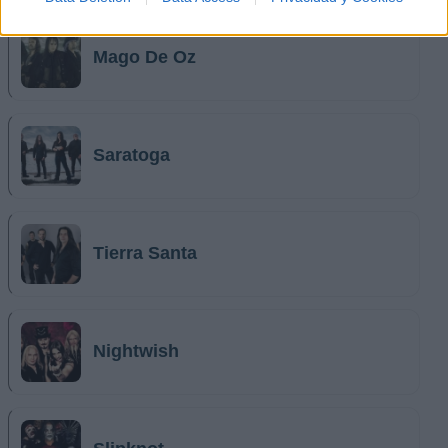
Mago De Oz
Saratoga
Tierra Santa
Nightwish