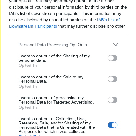
your opt-out. You may separately opt-out of the further
disclosure of your personal information by third parties on the
IAB’s list of downstream participants. This information may
also be disclosed by us to third parties on the
IAB’s List of
Downstream Participants
that may further disclose it to other
third parties.
Personal Data Processing Opt Outs
🪐🚀 Canciones para Ver las Estrellas:
Psicodelia y Space Rock 🎸✨
I want to opt-out of the Sharing of my
🌌🚀 Viaje intergaláctico: la mejor selección de
personal data.
psicodelia, space rock y atmósferas cósmicas para
Opted In
tus noches de astronomía. 🪐🎸 Desconecta, mira
al firmamento y siente la gravedad cero. 💾 ¡Guarda
I want to opt-out of the Sale of my
esta colección para tu próxima noche estrellada!
Personal Data.
Añadir un comentario ...
✨⭐
Opted In
I want to opt-out of processing my
Letras
Top Artistas
Playlists
Personal Data for Targeted Advertising.
Opted In
A
B
C
D
E
F
G
H
I
J
K
L
I want to opt-out of Collection, Use,
Retention, Sale, and/or Sharing of my
M
N
O
P
Q
R
S
T
U
V
W
X
Personal Data that Is Unrelated with the
Purposes for which it was collected.