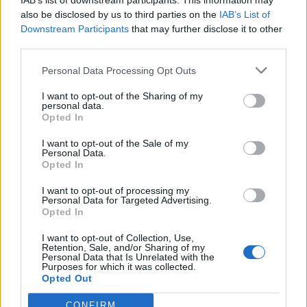
IAB’s list of downstream participants. This information may
also be disclosed by us to third parties on the
IAB’s List of
Downstream Participants
that may further disclose it to other
third parties.
🪐🚀 Canciones para Ver las Estrellas:
Psicodelia y Space Rock 🎸✨
Personal Data Processing Opt Outs
🌌🚀 Viaje intergaláctico: la mejor selección de
psicodelia, space rock y atmósferas cósmicas para
tus noches de astronomía. 🪐🎸 Desconecta, mira
I want to opt-out of the Sharing of my
personal data.
al firmamento y siente la gravedad cero. 💾 ¡Guarda
Opted In
esta colección para tu próxima noche estrellada!
Añadir un comentario ...
✨⭐
I want to opt-out of the Sale of my
Personal Data.
Opted In
Letras
Top Artistas
Playlists
I want to opt-out of processing my
A
B
C
D
E
F
G
H
I
J
K
L
Personal Data for Targeted Advertising.
Opted In
M
N
O
P
Q
R
S
T
U
V
W
X
I want to opt-out of Collection, Use,
Y
Z
#
Retention, Sale, and/or Sharing of my
Personal Data that Is Unrelated with the
Purposes for which it was collected.
Opted Out
CONFIRM