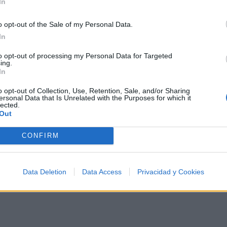
In
🪐🚀 Canciones para Ver las Estrellas:
o opt-out of the Sale of my Personal Data.
Psicodelia y Space Rock 🎸✨
🌌🚀 Viaje intergaláctico: la mejor selección de
In
psicodelia, space rock y atmósferas cósmicas para
tus noches de astronomía. 🪐🎸 Desconecta, mira
to opt-out of processing my Personal Data for Targeted
al firmamento y siente la gravedad cero. 💾 ¡Guarda
ing.
esta colección para tu próxima noche estrellada!
In
Añadir un comentario ...
✨⭐
o opt-out of Collection, Use, Retention, Sale, and/or Sharing
ersonal Data that Is Unrelated with the Purposes for which it
lected.
Out
I
J
K
L
M
N
O
P
Q
R
S
T
CONFIRM
Data Deletion
Data Access
Privacidad y Cookies