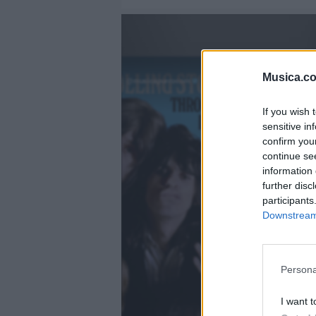
Musica.c
@musicapuntocom
Ver perfil
Ver perfil
If you wish 
fil
fil
sensitive in
confirm you
continue se
information 
further disc
participants
Downstream 
Persona
I want t