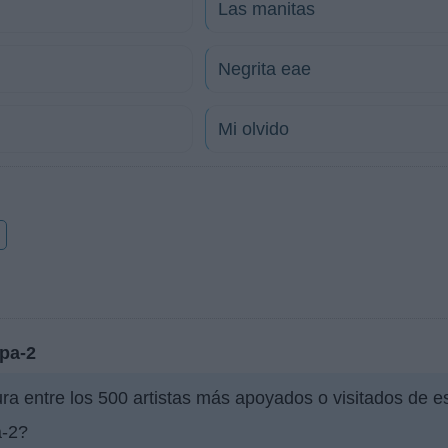
Las manitas
Negrita eae
Mi olvido
o
apa-2
ura entre los 500 artistas más apoyados o visitados de 
a-2?