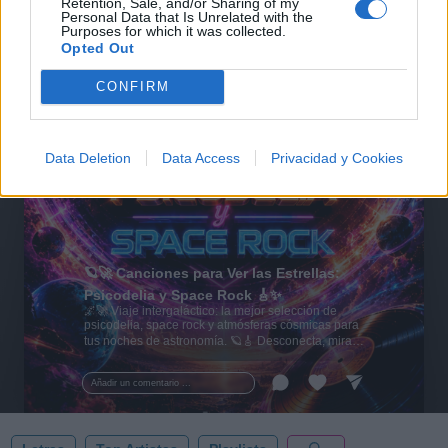
Retention, Sale, and/or Sharing of my
Personal Data that Is Unrelated with the
Purposes for which it was collected.
Opted Out
CONFIRM
Data Deletion
Data Access
Privacidad y Cookies
🪐🚀 Canciones para Ver las Estrellas:
Psicodelia y Space Rock 🎸✨
🌌🚀 Viaje intergaláctico: la mejor selección de
psicodelia, space rock y atmósferas cósmicas para
tus noches de astronomía. 🪐🎸 Desconecta, mira
al firmamento y siente la gravedad cero. 💾 ¡Guarda
esta colección para tu próxima noche estrellada!
Añadir un comentario ...
✨⭐