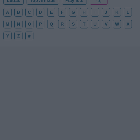
Letras
Top Artistas
Playlists
A
B
C
D
E
F
G
H
I
J
K
L
M
N
O
P
Q
R
S
T
U
V
W
X
Y
Z
#