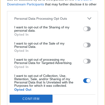
Downstream Participants
that may further disclose it to other
third parties.
🪐🚀 Canciones para Ver las Estrellas:
Personal Data Processing Opt Outs
Psicodelia y Space Rock 🎸✨
🌌🚀 Viaje intergaláctico: la mejor selección de
I want to opt-out of the Sharing of my
psicodelia, space rock y atmósferas cósmicas para
personal data.
tus noches de astronomía. 🪐🎸 Desconecta, mira
Opted In
al firmamento y siente la gravedad cero. 💾 ¡Guarda
esta colección para tu próxima noche estrellada!
Añadir un comentario ...
I want to opt-out of the Sale of my
✨⭐
Personal Data.
Opted In
Letras
Top Artistas
Playlists
I want to opt-out of processing my
Personal Data for Targeted Advertising.
A
B
C
D
E
F
G
H
I
J
K
L
Opted In
M
N
O
P
Q
R
S
T
U
V
W
X
I want to opt-out of Collection, Use,
Retention, Sale, and/or Sharing of my
Personal Data that Is Unrelated with the
Y
Z
#
Purposes for which it was collected.
Opted Out
CONFIRM