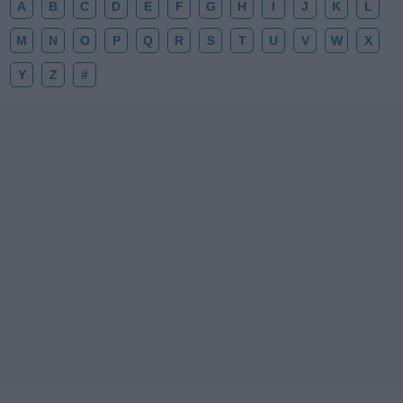
A
B
C
D
E
F
G
H
I
J
K
L
M
N
O
P
Q
R
S
T
U
V
W
X
Y
Z
#