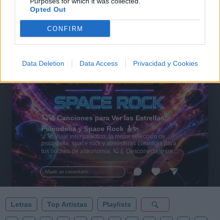
Purposes for which it was collected.
Opted Out
CONFIRM
Data Deletion
Data Access
Privacidad y Cookies
🪐🚀 Canciones para Ver las Estrellas:
Psicodelia y Space Rock 🎸✨
🌌🚀 Viaje intergaláctico: la mejor selección de
psicodelia, space rock y atmósferas cósmicas para
tus noches de astronomía. 🪐🎸 Desconecta, mira
al firmamento y siente la gravedad cero. 💾 ¡Guarda
esta colección para tu próxima noche estrellada!
Añadir un comentario ...
✨⭐
Letras
Top Artistas
Playlists