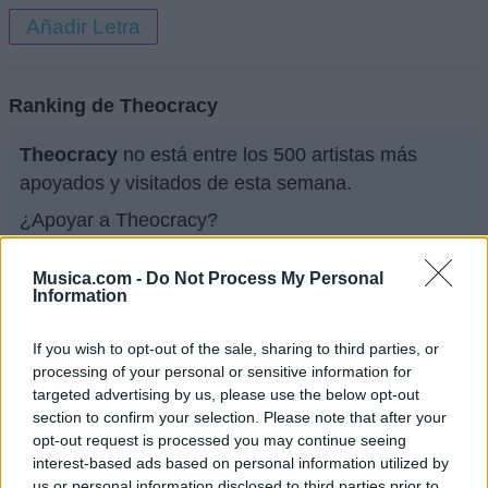
Añadir Letra
Ranking de Theocracy
Theocracy
no está entre los 500 artistas más
apoyados y visitados de esta semana.
¿Apoyar a Theocracy?
0
0
Musica.com -
Do Not Process My Personal
Information
Ranking de Theocracy
TOP Música
If you wish to opt-out of the sale, sharing to third parties, or
processing of your personal or sensitive information for
targeted advertising by us, please use the below opt-out
section to confirm your selection. Please note that after your
opt-out request is processed you may continue seeing
interest-based ads based on personal information utilized by
us or personal information disclosed to third parties prior to