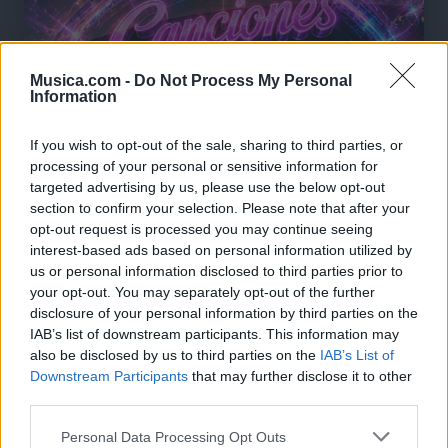
Musica.com -
Do Not Process My Personal
Information
If you wish to opt-out of the sale, sharing to third parties, or
processing of your personal or sensitive information for
targeted advertising by us, please use the below opt-out
section to confirm your selection. Please note that after your
opt-out request is processed you may continue seeing
interest-based ads based on personal information utilized by
us or personal information disclosed to third parties prior to
your opt-out. You may separately opt-out of the further
disclosure of your personal information by third parties on the
IAB’s list of downstream participants. This information may
🪐🚀 Canciones para Ver las Estrellas:
also be disclosed by us to third parties on the
IAB’s List of
Psicodelia y Space Rock 🎸✨
Downstream Participants
that may further disclose it to other
🌌🚀 Viaje intergaláctico: la mejor selección de
psicodelia, space rock y atmósferas cósmicas para
third parties.
tus noches de astronomía. 🪐🎸 Desconecta, mira
al firmamento y siente la gravedad cero. 💾 ¡Guarda
Personal Data Processing Opt Outs
esta colección para tu próxima noche estrellada!