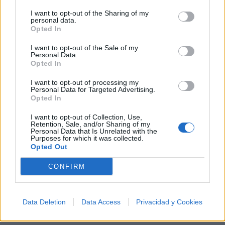
Añadir un comentario ...
✨⭐
I want to opt-out of the Sharing of my
personal data.
Opted In
Letras
Top Artistas
Playlists
I want to opt-out of the Sale of my
A
B
C
D
E
F
G
H
I
J
K
L
Personal Data.
Opted In
M
N
O
P
Q
R
S
T
U
V
W
X
I want to opt-out of processing my
Personal Data for Targeted Advertising.
Y
Z
#
Opted In
I want to opt-out of Collection, Use,
Retention, Sale, and/or Sharing of my
Personal Data that Is Unrelated with the
Purposes for which it was collected.
Opted Out
CONFIRM
Data Deletion
Data Access
Privacidad y Cookies