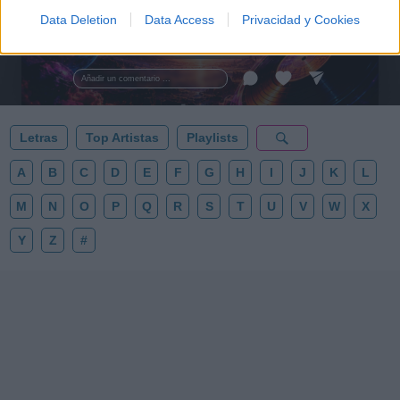
Psicodelia y Space Rock 🎸✨
🌌🚀 Viaje intergaláctico: la mejor selección de
Data Deletion
Data Access
Privacidad y Cookies
psicodelia, space rock y atmósferas cósmicas para
tus noches de astronomía. 🪐🎸 Desconecta, mira
al firmamento y siente la gravedad cero. 💾 ¡Guarda
esta colección para tu próxima noche estrellada!
Añadir un comentario ...
✨⭐
Letras
Top Artistas
Playlists
A
B
C
D
E
F
G
H
I
J
K
L
M
N
O
P
Q
R
S
T
U
V
W
X
Y
Z
#