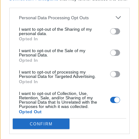
@musicapuntocom
Ver perfil
Ver perfil
third parties.
Personal Data Processing Opt Outs
I want to opt-out of the Sharing of my
personal data.
Opted In
I want to opt-out of the Sale of my
Personal Data.
Opted In
I want to opt-out of processing my
Personal Data for Targeted Advertising.
Opted In
I want to opt-out of Collection, Use,
Retention, Sale, and/or Sharing of my
Personal Data that Is Unrelated with the
Purposes for which it was collected.
Opted Out
CONFIRM
🪐🚀 Canciones para Ver las Estrellas: