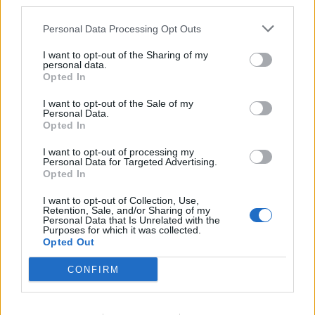
third parties.
Personal Data Processing Opt Outs
I want to opt-out of the Sharing of my
personal data.
Opted In
I want to opt-out of the Sale of my
Personal Data.
Opted In
I want to opt-out of processing my
Personal Data for Targeted Advertising.
Opted In
I want to opt-out of Collection, Use,
Retention, Sale, and/or Sharing of my
Personal Data that Is Unrelated with the
Purposes for which it was collected.
Opted Out
CONFIRM
🪐🚀 Canciones para Ver las Estrellas:
Psicodelia y Space Rock 🎸✨
🌌🚀 Viaje intergaláctico: la mejor selección de
psicodelia, space rock y atmósferas cósmicas para