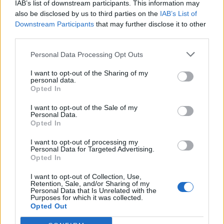
IAB’s list of downstream participants. This information may
also be disclosed by us to third parties on the
IAB’s List of
Downstream Participants
that may further disclose it to other
third parties.
Personal Data Processing Opt Outs
🪐🚀 Canciones para Ver las Estrellas:
I want to opt-out of the Sharing of my
Psicodelia y Space Rock 🎸✨
personal data.
🌌🚀 Viaje intergaláctico: la mejor selección de
Opted In
psicodelia, space rock y atmósferas cósmicas para
tus noches de astronomía. 🪐🎸 Desconecta, mira
I want to opt-out of the Sale of my
al firmamento y siente la gravedad cero. 💾 ¡Guarda
Personal Data.
esta colección para tu próxima noche estrellada!
Añadir un comentario ...
Opted In
✨⭐
I want to opt-out of processing my
Personal Data for Targeted Advertising.
Letras
Top Artistas
Playlists
Opted In
A
B
C
D
E
F
G
H
I
J
K
L
I want to opt-out of Collection, Use,
Retention, Sale, and/or Sharing of my
Personal Data that Is Unrelated with the
M
N
O
P
Q
R
S
T
U
V
W
X
Purposes for which it was collected.
Opted Out
Y
Z
#