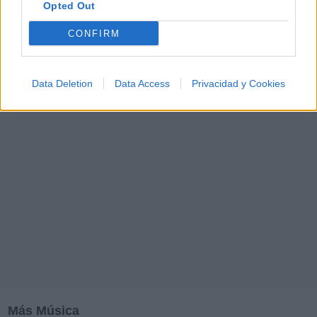
Opted Out
M
N
O
P
Q
R
S
T
U
V
W
X
CONFIRM
Y
Z
#
Data Deletion
Data Access
Privacidad y Cookies
Más Música