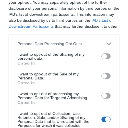
your opt-out. You may separately opt-out of the further
disclosure of your personal information by third parties on the
IAB’s list of downstream participants. This information may
also be disclosed by us to third parties on the
IAB’s List of
Downstream Participants
that may further disclose it to other
third parties.
Personal Data Processing Opt Outs
I want to opt-out of the Sharing of my
personal data.
🪐🚀 Canciones para Ver las Estrellas:
Opted In
Psicodelia y Space Rock 🎸✨
🌌🚀 Viaje intergaláctico: la mejor selección de
I want to opt-out of the Sale of my
psicodelia, space rock y atmósferas cósmicas para
Personal Data.
tus noches de astronomía. 🪐🎸 Desconecta, mira
Opted In
al firmamento y siente la gravedad cero. 💾 ¡Guarda
esta colección para tu próxima noche estrellada!
I want to opt-out of processing my
Añadir un comentario ...
✨⭐
Personal Data for Targeted Advertising.
Opted In
Letras
Top Artistas
Playlists
I want to opt-out of Collection, Use,
Retention, Sale, and/or Sharing of my
Personal Data that Is Unrelated with the
A
B
C
D
E
F
G
H
I
J
K
L
Purposes for which it was collected.