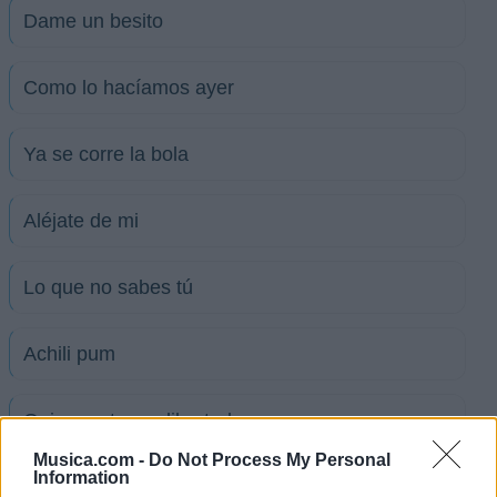
Dame un besito
Como lo hacíamos ayer
Ya se corre la bola
Aléjate de mi
Lo que no sabes tú
Achili pum
Quiero estar en libertad
Musica.com -
Do Not Process My Personal
Information
Ver todas sus letras por orden alfabético