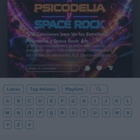
🪐🚀 Canciones para Ver las Estrellas:
Psicodelia y Space Rock 🎸✨
🌌🚀 Viaje intergaláctico: la mejor selección de
psicodelia, space rock y atmósferas cósmicas para
tus noches de astronomía. 🪐🎸 Desconecta, mira
al firmamento y siente la gravedad cero. 💾 ¡Guarda
esta colección para tu próxima noche estrellada!
Añadir un comentario ...
✨⭐
Letras
Top Artistas
Playlists
A
B
C
D
E
F
G
H
I
J
K
L
M
N
O
P
Q
R
S
T
U
V
W
X
Y
Z
#