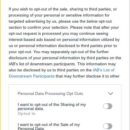
If you wish to opt-out of the sale, sharing to third parties, or
+ Los Bam Band
processing of your personal or sensitive information for
targeted advertising by us, please use the below opt-out
Biografía
Ranking
Fotos
Foro
section to confirm your selection. Please note that after your
opt-out request is processed you may continue seeing
Añadir Letra
interest-based ads based on personal information utilized by
us or personal information disclosed to third parties prior to
your opt-out. You may separately opt-out of the further
Ranking de Los Bam Band
disclosure of your personal information by third parties on the
IAB’s list of downstream participants. This information may
also be disclosed by us to third parties on the
IAB’s List of
Los Bam Band
no está entre los 500 artistas más
Downstream Participants
that may further disclose it to other
apoyados y visitados de esta semana.
third parties.
¿Apoyar a Los Bam Band?
Personal Data Processing Opt Outs
31
2
I want to opt-out of the Sharing of my
personal data.
Opted In
Ranking de Los Bam Band
TOP Música
I want to opt-out of the Sale of my
Personal Data.