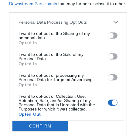
🪐🚀 Canciones para Ver las Estrellas:
Downstream Participants
that may further disclose it to other
Psicodelia y Space Rock 🎸✨
third parties.
🌌🚀 Viaje intergaláctico: la mejor selección de
psicodelia, space rock y atmósferas cósmicas para
Personal Data Processing Opt Outs
tus noches de astronomía. 🪐🎸 Desconecta, mira
al firmamento y siente la gravedad cero. 💾 ¡Guarda
I want to opt-out of the Sharing of my
esta colección para tu próxima noche estrellada!
Añadir un comentario ...
personal data.
✨⭐
Opted In
I want to opt-out of the Sale of my
Letras
Top Artistas
Playlists
Personal Data.
Opted In
A
B
C
D
E
F
G
H
I
J
K
L
I want to opt-out of processing my
Personal Data for Targeted Advertising.
M
N
O
P
Q
R
S
T
U
V
W
X
Opted In
Y
Z
#
I want to opt-out of Collection, Use,
Retention, Sale, and/or Sharing of my
Personal Data that Is Unrelated with the
Purposes for which it was collected.
Opted Out
CONFIRM