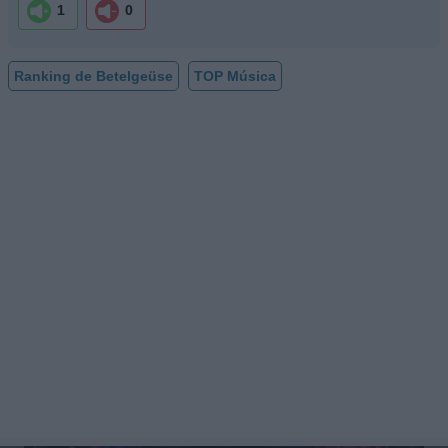
1
0
Ranking de Betelgeüse
TOP Música