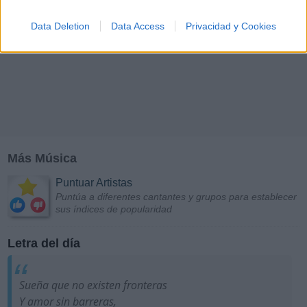
Data Deletion
Data Access
Privacidad y Cookies
Más Música
Puntuar Artistas
Puntúa a diferentes cantantes y grupos para establecer
sus índices de popularidad
Letra del día
Sueña que no existen fronteras
Y amor sin barreras,