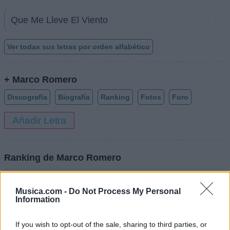
Que Me Lleve El Viento
Ver todas sus letras por orden alfabético
+ Marco Romero
Discografía
Biografía
Ranking
Fotos
Foro
Añadir Letra
Ranking de Marco Romero
Marco Romero
no está entre los 500 artistas más
Musica.com -
Do Not Process My Personal
apoyados y visitados de esta semana.
Information
¿Apoyar a Marco Romero?
If you wish to opt-out of the sale, sharing to third parties, or