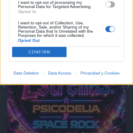
I want to opt-out of processing my
Personal Data for Targeted Advertising.
@musicapuntocom
Ver perfil
Ver perfil
Opted In
I want to opt-out of Collection, Use,
Retention, Sale, and/or Sharing of my
Personal Data that Is Unrelated with the
Purposes for which it was collected.
Opted Out
CONFIRM
Data Deletion
Data Access
Privacidad y Cookies