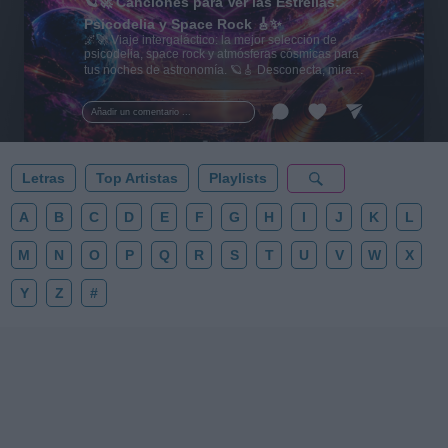
🪐🚀 Canciones para Ver las Estrellas:
Psicodelia y Space Rock 🎸✨
🌌🚀 Viaje intergaláctico: la mejor selección de
psicodelia, space rock y atmósferas cósmicas para
tus noches de astronomía. 🪐🎸 Desconecta, mira
al firmamento y siente la gravedad cero. 💾 ¡Guarda
esta colección para tu próxima noche estrellada!
Añadir un comentario ...
✨⭐
Letras
Top Artistas
Playlists
A
B
C
D
E
F
G
H
I
J
K
L
M
N
O
P
Q
R
S
T
U
V
W
X
Y
Z
#