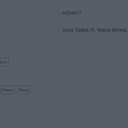
#Quién?
Toda Todita (ft. Maria Bernal
tico
Fotos
Foro