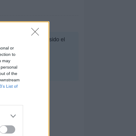
 su mejor puesto ha sido el
sonal or
ection to
ou may
 personal
out of the
 downstream
B’s List of