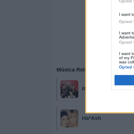
Opted 
I want t
Opted 
I want 
Advertis
Opted 
I want t
of my P
was col
Opted 
Música Relacionada
RBD
Ha*Ash