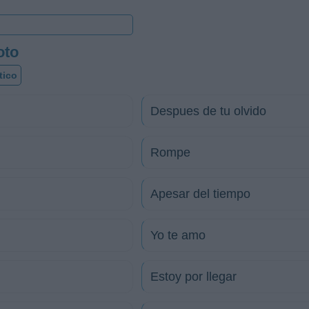
oto
tico
Despues de tu olvido
Rompe
Apesar del tiempo
Yo te amo
Estoy por llegar