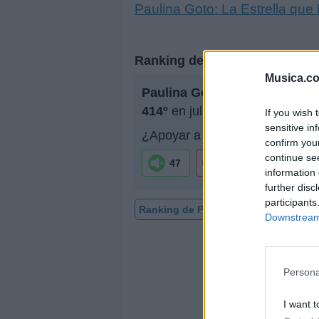
Paulina Goto: La Estrella que 
Ranking de Paulina Goto
Musica.c
Paulina Goto
no está entre lo
414º
en julio de 2010.
If you wish 
sensitive in
¿Apoyar a Paulina Goto?
confirm you
continue se
47
0
information 
further disc
participants
Ranking de Paulina Goto
TOP Mús
Downstream 
Persona
I want t