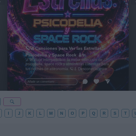
🪐🚀 Canciones para Ver las Estrellas:
Psicodelia y Space Rock 🎸✨
🌌🚀 Viaje intergaláctico: la mejor selección de
psicodelia, space rock y atmósferas cósmicas para
tus noches de astronomía. 🪐🎸 Desconecta, mira
al firmamento y siente la gravedad cero. 💾 ¡Guarda
esta colección para tu próxima noche estrellada!
Añadir un comentario ...
✨⭐
I
J
K
L
M
N
O
P
Q
R
S
T