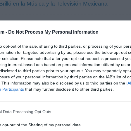
Brilló en la Música y la Televisión Mexicana
om -
Do Not Process My Personal Information
s 500 artistas más apoyados y visitados de esta semana,
to opt-out of the sale, sharing to third parties, or processing of your per
formation for targeted advertising by us, please use the below opt-out s
r selection. Please note that after your opt-out request is processed y
eing interest-based ads based on personal information utilized by us or
disclosed to third parties prior to your opt-out. You may separately opt-
losure of your personal information by third parties on the IAB’s list of
. This information may also be disclosed by us to third parties on the
IA
ica
Participants
that may further disclose it to other third parties.
l Data Processing Opt Outs
o opt-out of the Sharing of my personal data.