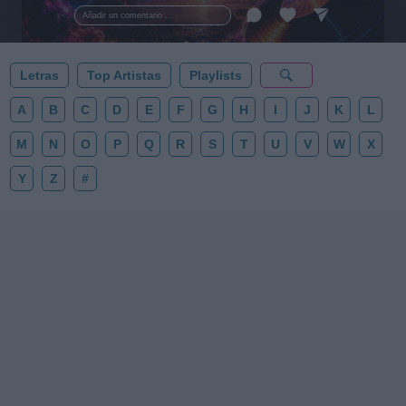
esta colección para tu próxima noche estrellada!
Añadir un comentario ...
✨⭐
Letras
Top Artistas
Playlists
A
B
C
D
E
F
G
H
I
J
K
L
M
N
O
P
Q
R
S
T
U
V
W
X
Y
Z
#