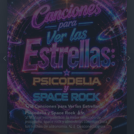
🪐🚀 Canciones para Ver las Estrellas:
Psicodelia y Space Rock 🎸✨
🌌🚀 Viaje intergaláctico: la mejor selección de
psicodelia, space rock y atmósferas cósmicas para
tus noches de astronomía. 🪐🎸 Desconecta, mira
al firmamento y siente la gravedad cero. 💾 ¡Guarda