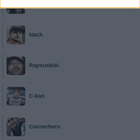
Cartel de Santa
Nach
Rapsusklei
C-kan
Canserbero