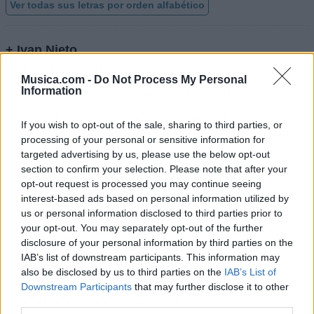
Ver todas sus letras por orden alfabético
+ Ivan Nieto
Discografía
Biografía
Ranking
Fotos
Foro
Musica.com -
Do Not Process My Personal
Information
Añadir Letra
If you wish to opt-out of the sale, sharing to third parties, or
processing of your personal or sensitive information for
targeted advertising by us, please use the below opt-out
Ranking de Ivan Nieto
section to confirm your selection. Please note that after your
opt-out request is processed you may continue seeing
Ivan Nieto
no está entre los 500 artistas más
interest-based ads based on personal information utilized by
apoyados y visitados de esta semana, su mejor
us or personal information disclosed to third parties prior to
puesto ha sido el
287º
en mayo de 2012.
your opt-out. You may separately opt-out of the further
disclosure of your personal information by third parties on the
¿Apoyar a Ivan Nieto?
IAB’s list of downstream participants. This information may
also be disclosed by us to third parties on the
IAB’s List of
10
0
Downstream Participants
that may further disclose it to other
third parties.