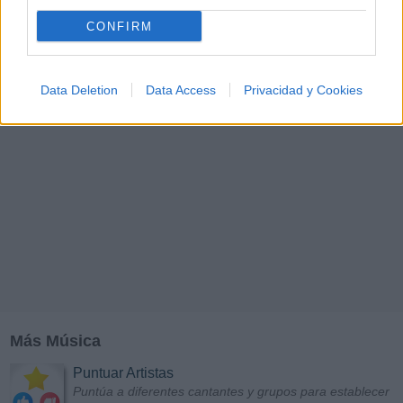
Y
Z
#
CONFIRM
Data Deletion
Data Access
Privacidad y Cookies
Más Música
Puntuar Artistas
Puntúa a diferentes cantantes y grupos para establecer