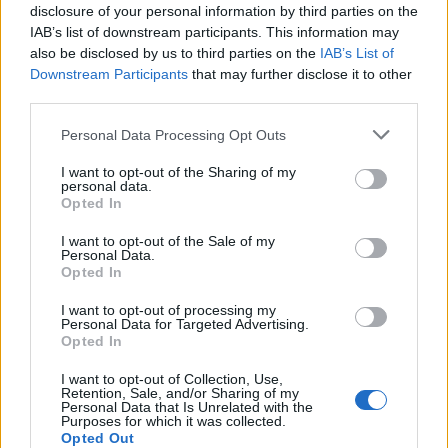
disclosure of your personal information by third parties on the
IAB’s list of downstream participants. This information may
also be disclosed by us to third parties on the
IAB’s List of
Downstream Participants
that may further disclose it to other
third parties.
Personal Data Processing Opt Outs
🪐🚀 Canciones para Ver las Estrellas:
I want to opt-out of the Sharing of my
Psicodelia y Space Rock 🎸✨
personal data.
🌌🚀 Viaje intergaláctico: la mejor selección de
Opted In
psicodelia, space rock y atmósferas cósmicas para
tus noches de astronomía. 🪐🎸 Desconecta, mira
I want to opt-out of the Sale of my
al firmamento y siente la gravedad cero. 💾 ¡Guarda
Personal Data.
esta colección para tu próxima noche estrellada!
Añadir un comentario ...
Opted In
✨⭐
I want to opt-out of processing my
Personal Data for Targeted Advertising.
Letras
Top Artistas
Playlists
Opted In
A
B
C
D
E
F
G
H
I
J
K
L
I want to opt-out of Collection, Use,
Retention, Sale, and/or Sharing of my
Personal Data that Is Unrelated with the
M
N
O
P
Q
R
S
T
U
V
W
X
Purposes for which it was collected.
Opted Out