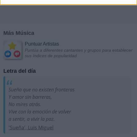
Más Música
Puntuar Artistas
Puntúa a diferentes cantantes y grupos para establecer
sus índices de popularidad
Letra del día
Sueña que no existen fronteras
Y amor sin barreras,
No mires atrás.
Vive con la emoción de volver
a sentir, a vivir la paz.
'Sueña', Luis Miguel