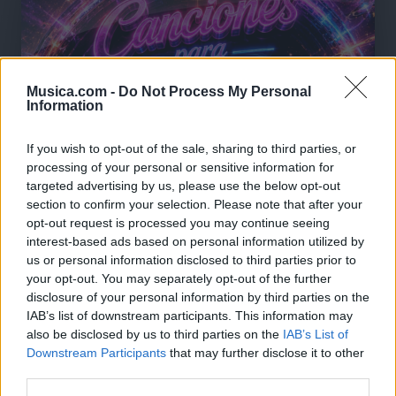
Musica.com -
Do Not Process My Personal
Information
If you wish to opt-out of the sale, sharing to third parties, or
processing of your personal or sensitive information for
targeted advertising by us, please use the below opt-out
section to confirm your selection. Please note that after your
opt-out request is processed you may continue seeing
interest-based ads based on personal information utilized by
us or personal information disclosed to third parties prior to
your opt-out. You may separately opt-out of the further
🪐🚀 Canciones para Ver las Estrellas:
disclosure of your personal information by third parties on the
IAB’s list of downstream participants. This information may
Psicodelia y Space Rock 🎸✨
🌌🚀 Viaje intergaláctico: la mejor selección de
also be disclosed by us to third parties on the
IAB’s List of
psicodelia, space rock y atmósferas cósmicas para
Downstream Participants
that may further disclose it to other
tus noches de astronomía. 🪐🎸 Desconecta, mira
third parties.
al firmamento y siente la gravedad cero. 💾 ¡Guarda
esta colección para tu próxima noche estrellada!
Añadir un comentario ...