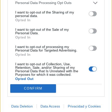
✨⭐
Personal Data Processing Opt Outs
I want to opt-out of the Sharing of my
personal data.
Letras
Top Artistas
Playlists
Opted In
A
B
C
D
E
F
G
H
I
J
K
L
I want to opt-out of the Sale of my
Personal Data.
M
N
O
P
Q
R
S
T
U
V
W
X
Opted In
Y
Z
#
I want to opt-out of processing my
Personal Data for Targeted Advertising.
Opted In
I want to opt-out of Collection, Use,
Retention, Sale, and/or Sharing of my
Personal Data that Is Unrelated with the
Purposes for which it was collected.
Opted Out
CONFIRM
Data Deletion
Data Access
Privacidad y Cookies