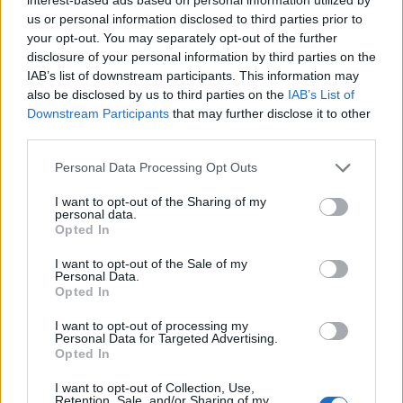
us or personal information disclosed to third parties prior to
your opt-out. You may separately opt-out of the further
disclosure of your personal information by third parties on the
IAB’s list of downstream participants. This information may
also be disclosed by us to third parties on the
IAB’s List of
Downstream Participants
that may further disclose it to other
third parties.
Personal Data Processing Opt Outs
I want to opt-out of the Sharing of my
🪐🚀 Canciones para Ver las Estrellas:
personal data.
Opted In
Psicodelia y Space Rock 🎸✨
🌌🚀 Viaje intergaláctico: la mejor selección de
psicodelia, space rock y atmósferas cósmicas para
I want to opt-out of the Sale of my
tus noches de astronomía. 🪐🎸 Desconecta, mira
Personal Data.
Opted In
al firmamento y siente la gravedad cero. 💾 ¡Guarda
esta colección para tu próxima noche estrellada!
Añadir un comentario ...
✨⭐
I want to opt-out of processing my
Personal Data for Targeted Advertising.
Opted In
Letras
Top Artistas
Playlists
I want to opt-out of Collection, Use,
Retention, Sale, and/or Sharing of my