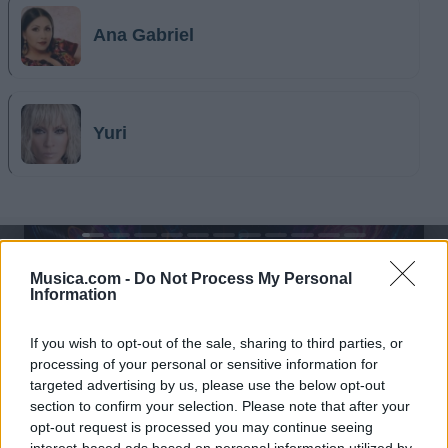
Ana Gabriel
Yuri
@musicapuntocom
Ver perfil
Ver perfil
Musica.com -
Do Not Process My Personal
Information
If you wish to opt-out of the sale, sharing to third parties, or
processing of your personal or sensitive information for
targeted advertising by us, please use the below opt-out
section to confirm your selection. Please note that after your
opt-out request is processed you may continue seeing
interest-based ads based on personal information utilized by