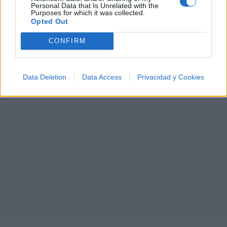
A
B
C
D
E
F
G
H
I
J
K
L
Personal Data that Is Unrelated with the
Purposes for which it was collected.
M
N
O
P
Q
R
S
T
U
V
W
X
Opted Out
Y
Z
#
CONFIRM
Data Deletion
Data Access
Privacidad y Cookies