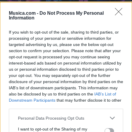
Musica.com -
Do Not Process My Personal
Information
If you wish to opt-out of the sale, sharing to third parties, or
processing of your personal or sensitive information for
targeted advertising by us, please use the below opt-out
section to confirm your selection. Please note that after your
opt-out request is processed you may continue seeing
interest-based ads based on personal information utilized by
🪐🚀 Canciones para Ver las Estrellas:
us or personal information disclosed to third parties prior to
Psicodelia y Space Rock 🎸✨
your opt-out. You may separately opt-out of the further
🌌🚀 Viaje intergaláctico: la mejor selección de
psicodelia, space rock y atmósferas cósmicas para
disclosure of your personal information by third parties on the
tus noches de astronomía. 🪐🎸 Desconecta, mira
IAB’s list of downstream participants. This information may
al firmamento y siente la gravedad cero. 💾 ¡Guarda
also be disclosed by us to third parties on the
IAB’s List of
esta colección para tu próxima noche estrellada!
Añadir un comentario ...
✨⭐
Downstream Participants
that may further disclose it to other
third parties.
Letras
Top Artistas
Playlists
Personal Data Processing Opt Outs
A
B
C
D
E
F
G
H
I
J
K
L
I want to opt-out of the Sharing of my