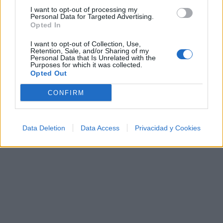
¿Apoyar a Connie Francis?
I want to opt-out of processing my
Personal Data for Targeted Advertising.
9
0
Opted In
I want to opt-out of Collection, Use,
Retention, Sale, and/or Sharing of my
Ranking de Connie Francis
TOP Música
Personal Data that Is Unrelated with the
Purposes for which it was collected.
Opted Out
CONFIRM
Data Deletion
Data Access
Privacidad y Cookies