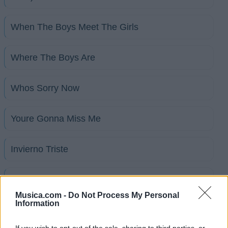
When The Boys Meet The Girls
Where The Boys Are
Whos Sorry Now
Youre Gonna Miss Me
Invierno Triste
Gracias
Musica.com -
Do Not Process My Personal
Information
Love is a many splendored thing