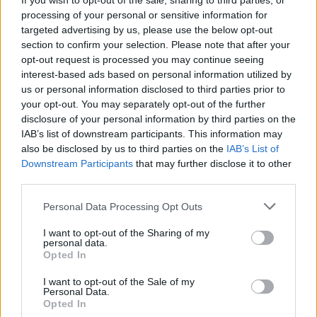
If you wish to opt-out of the sale, sharing to third parties, or
processing of your personal or sensitive information for
Summer Of His Years
targeted advertising by us, please use the below opt-out
section to confirm your selection. Please note that after your
Your Other Love
opt-out request is processed you may continue seeing
interest-based ads based on personal information utilized by
us or personal information disclosed to third parties prior to
Ver todas sus letras por orden alfabético
your opt-out. You may separately opt-out of the further
disclosure of your personal information by third parties on the
IAB’s list of downstream participants. This information may
+ Connie Francis
also be disclosed by us to third parties on the
IAB’s List of
Downstream Participants
that may further disclose it to other
Discografía
Biografía
Ranking
Fotos
Foro
third parties.
Añadir Letra
Personal Data Processing Opt Outs
I want to opt-out of the Sharing of my
personal data.
Ranking de Connie Francis
Opted In
Connie Francis
no figura entre los 500 artistas
I want to opt-out of the Sale of my
Personal Data.
más apoyados o visitados de esta semana.
Opted In