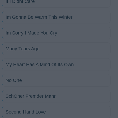
If I Didnt Care
Im Gonna Be Warm This Winter
Im Sorry I Made You Cry
Many Tears Ago
My Heart Has A Mind Of Its Own
No One
SchÖner Fremder Mann
Second Hand Love