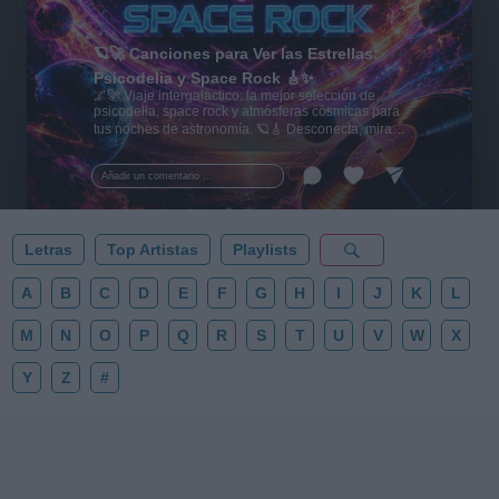
🪐🚀 Canciones para Ver las Estrellas:
Psicodelia y Space Rock 🎸✨
🌌🚀 Viaje intergaláctico: la mejor selección de
psicodelia, space rock y atmósferas cósmicas para
tus noches de astronomía. 🪐🎸 Desconecta, mira
al firmamento y siente la gravedad cero. 💾 ¡Guarda
esta colección para tu próxima noche estrellada!
Añadir un comentario ...
✨⭐
Letras
Top Artistas
Playlists
A
B
C
D
E
F
G
H
I
J
K
L
M
N
O
P
Q
R
S
T
U
V
W
X
Y
Z
#