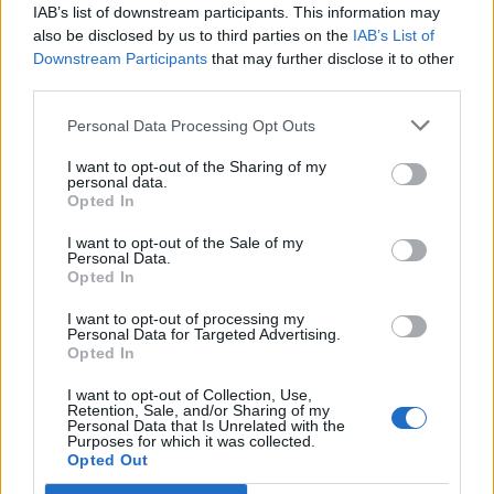
IAB’s list of downstream participants. This information may
also be disclosed by us to third parties on the
IAB’s List of
Downstream Participants
that may further disclose it to other
third parties.
🪐🚀 Canciones para Ver las Estrellas:
Personal Data Processing Opt Outs
Psicodelia y Space Rock 🎸✨
🌌🚀 Viaje intergaláctico: la mejor selección de
psicodelia, space rock y atmósferas cósmicas para
I want to opt-out of the Sharing of my
tus noches de astronomía. 🪐🎸 Desconecta, mira
personal data.
al firmamento y siente la gravedad cero. 💾 ¡Guarda
Opted In
esta colección para tu próxima noche estrellada!
Añadir un comentario ...
✨⭐
I want to opt-out of the Sale of my
Personal Data.
Opted In
Letras
Top Artistas
Playlists
I want to opt-out of processing my
Personal Data for Targeted Advertising.
A
B
C
D
E
F
G
H
I
J
K
L
Opted In
M
N
O
P
Q
R
S
T
U
V
W
X
I want to opt-out of Collection, Use,
Retention, Sale, and/or Sharing of my
Y
Z
#
Personal Data that Is Unrelated with the
Purposes for which it was collected.
Opted Out