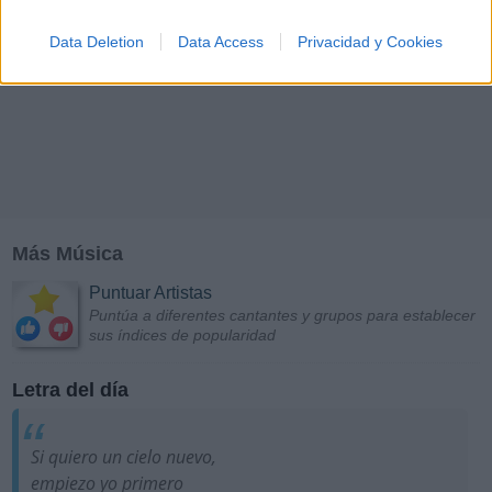
Data Deletion
Data Access
Privacidad y Cookies
Más Música
Puntuar Artistas
Puntúa a diferentes cantantes y grupos para establecer
sus índices de popularidad
Letra del día
Si quiero un cielo nuevo,
empiezo yo primero