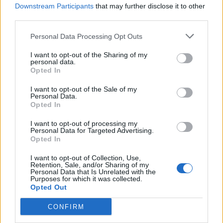
🪐🚀 Canciones para Ver las Estrellas:
Downstream Participants
that may further disclose it to other
Psicodelia y Space Rock 🎸✨
third parties.
🌌🚀 Viaje intergaláctico: la mejor selección de
psicodelia, space rock y atmósferas cósmicas para
Personal Data Processing Opt Outs
tus noches de astronomía. 🪐🎸 Desconecta, mira
al firmamento y siente la gravedad cero. 💾 ¡Guarda
I want to opt-out of the Sharing of my
esta colección para tu próxima noche estrellada!
Añadir un comentario ...
personal data.
✨⭐
Opted In
I want to opt-out of the Sale of my
Letras
Top Artistas
Playlists
Personal Data.
Opted In
A
B
C
D
E
F
G
H
I
J
K
L
I want to opt-out of processing my
Personal Data for Targeted Advertising.
M
N
O
P
Q
R
S
T
U
V
W
X
Opted In
Y
Z
#
I want to opt-out of Collection, Use,
Retention, Sale, and/or Sharing of my
Personal Data that Is Unrelated with the
Purposes for which it was collected.
Opted Out
CONFIRM