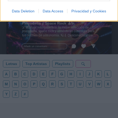
Data Deletion
Data Access
Privacidad y Cookies
🪐🚀 Canciones para Ver las Estrellas:
Psicodelia y Space Rock 🎸✨
🌌🚀 Viaje intergaláctico: la mejor selección de
psicodelia, space rock y atmósferas cósmicas para
tus noches de astronomía. 🪐🎸 Desconecta, mira
al firmamento y siente la gravedad cero. 💾 ¡Guarda
esta colección para tu próxima noche estrellada!
Añadir un comentario ...
✨⭐
Letras
Top Artistas
Playlists
A
B
C
D
E
F
G
H
I
J
K
L
M
N
O
P
Q
R
S
T
U
V
W
X
Y
Z
#