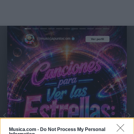
@musicapuntocom
Ver perfil
Ver perfil
Musica.com -
Do Not Process My Personal