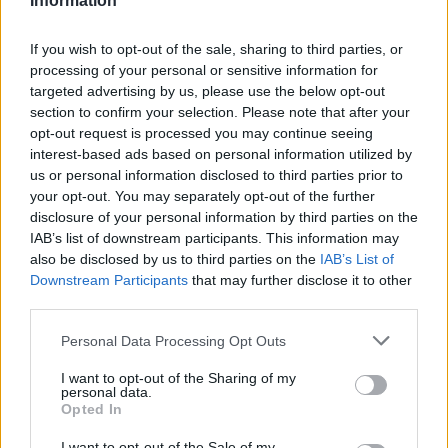
Information
If you wish to opt-out of the sale, sharing to third parties, or
processing of your personal or sensitive information for
targeted advertising by us, please use the below opt-out
🪐🚀 Canciones para Ver las Estrellas:
section to confirm your selection. Please note that after your
Psicodelia y Space Rock 🎸✨
opt-out request is processed you may continue seeing
🌌🚀 Viaje intergaláctico: la mejor selección de
psicodelia, space rock y atmósferas cósmicas para
interest-based ads based on personal information utilized by
tus noches de astronomía. 🪐🎸 Desconecta, mira
us or personal information disclosed to third parties prior to
al firmamento y siente la gravedad cero. 💾 ¡Guarda
your opt-out. You may separately opt-out of the further
esta colección para tu próxima noche estrellada!
Añadir un comentario ...
✨⭐
disclosure of your personal information by third parties on the
IAB’s list of downstream participants. This information may
also be disclosed by us to third parties on the
IAB’s List of
Letras
Top Artistas
Playlists
Downstream Participants
that may further disclose it to other
third parties.
A
B
C
D
E
F
G
H
I
J
K
L
Personal Data Processing Opt Outs
M
N
O
P
Q
R
S
T
U
V
W
X
I want to opt-out of the Sharing of my
Y
Z
#
personal data.
Opted In
I want to opt-out of the Sale of my