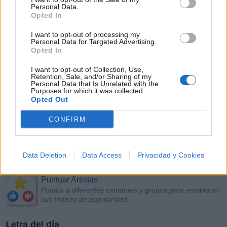
Personal Data.
Opted In
I want to opt-out of processing my
Personal Data for Targeted Advertising.
Opted In
I want to opt-out of Collection, Use,
Retention, Sale, and/or Sharing of my
Personal Data that Is Unrelated with the
Purposes for which it was collected.
Opted Out
CONFIRM
Data Deletion
Data Access
Privacidad y Cookies
Más Música
Puntuar Artistas
Puntúa a diferentes cantantes y grupos para establecer
sus índices de popularidad
Letra del día