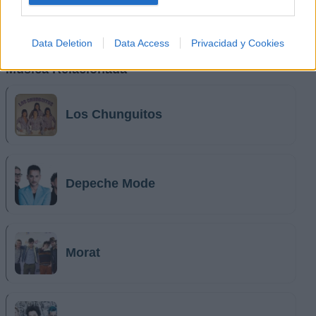
Data Deletion
Data Access
Privacidad y Cookies
Música Relacionada
Los Chunguitos
Depeche Mode
Morat