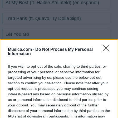
At My Best (ft. Hailee Steinfeld) (en español)
Trap Paris (ft. Quavo, Ty Dolla $ign)
Let You Go
Ver todas sus letras por orden alfabético
Musica.com -
Do Not Process My Personal
Information
+ Machine Gun Kelly
If you wish to opt-out of the sale, sharing to third parties, or
processing of your personal or sensitive information for
Discografía
Biografía
Ranking
Fotos
Foro
targeted advertising by us, please use the below opt-out
section to confirm your selection. Please note that after your
Añadir Letra
opt-out request is processed you may continue seeing
interest-based ads based on personal information utilized by
us or personal information disclosed to third parties prior to
Ranking de Machine Gun Kelly
your opt-out. You may separately opt-out of the further
disclosure of your personal information by third parties on the
Machine Gun Kelly
no está entre los 500 artistas
IAB’s list of downstream participants. This information may