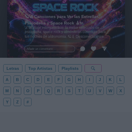
🪐🚀 Canciones para Ver las Estrellas:
Psicodelia y Space Rock 🎸✨
🌌🚀 Viaje intergaláctico: la mejor selección de
psicodelia, space rock y atmósferas cósmicas para
tus noches de astronomía. 🪐🎸 Desconecta, mira
al firmamento y siente la gravedad cero. 💾 ¡Guarda
esta colección para tu próxima noche estrellada!
Añadir un comentario ...
✨⭐
Letras
Top Artistas
Playlists
A
B
C
D
E
F
G
H
I
J
K
L
M
N
O
P
Q
R
S
T
U
V
W
X
Y
Z
#