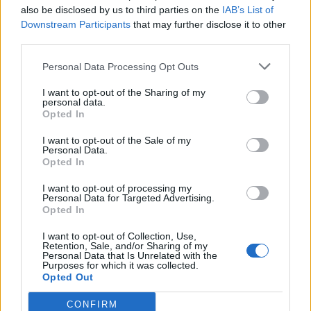
also be disclosed by us to third parties on the
IAB’s List of
más apoyados y visitados de esta semana.
Downstream Participants
that may further disclose it to other
¿Apoyar a Machine Gun Kelly?
third parties.
23
2
Personal Data Processing Opt Outs
I want to opt-out of the Sharing of my
personal data.
Ranking de Machine Gun Kelly
TOP Música
Opted In
I want to opt-out of the Sale of my
Personal Data.
Opted In
I want to opt-out of processing my
Personal Data for Targeted Advertising.
Opted In
I want to opt-out of Collection, Use,
Retention, Sale, and/or Sharing of my
Personal Data that Is Unrelated with the
Purposes for which it was collected.
Opted Out
CONFIRM