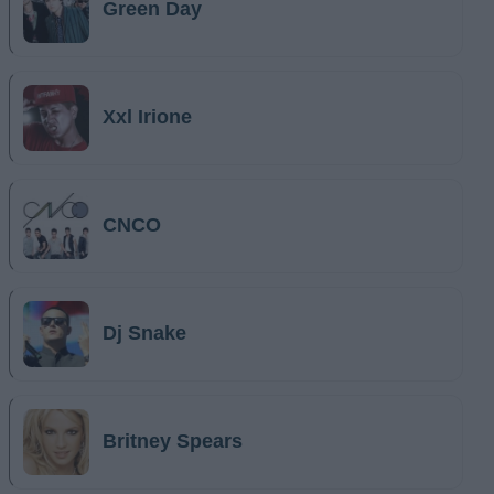
Green Day
Xxl Irione
CNCO
Dj Snake
Britney Spears