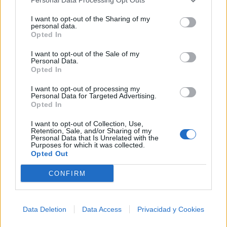
esta colección para tu próxima noche estrellada!
Añadir un comentario ...
✨⭐
I want to opt-out of the Sharing of my
personal data.
Opted In
Letras
Top Artistas
Playlists
I want to opt-out of the Sale of my
Personal Data.
A
B
C
D
E
F
G
H
I
J
K
L
Opted In
M
N
O
P
Q
R
S
T
U
V
W
X
I want to opt-out of processing my
Personal Data for Targeted Advertising.
Y
Z
#
Opted In
I want to opt-out of Collection, Use,
Retention, Sale, and/or Sharing of my
Personal Data that Is Unrelated with the
Purposes for which it was collected.
Opted Out
CONFIRM
Data Deletion
Data Access
Privacidad y Cookies