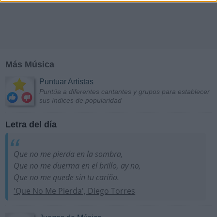
Más Música
Puntuar Artistas
Puntúa a diferentes cantantes y grupos para establecer
sus índices de popularidad
Letra del día
Que no me pierda en la sombra,
Que no me duerma en el brillo, ay no,
Que no me quede sin tu cariño.
'Que No Me Pierda', Diego Torres