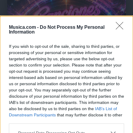
Musica.com -
Do Not Process My Personal
Information
If you wish to opt-out of the sale, sharing to third parties, or
processing of your personal or sensitive information for
targeted advertising by us, please use the below opt-out
section to confirm your selection. Please note that after your
opt-out request is processed you may continue seeing
interest-based ads based on personal information utilized by
us or personal information disclosed to third parties prior to
your opt-out. You may separately opt-out of the further
disclosure of your personal information by third parties on the
IAB’s list of downstream participants. This information may
🪐🚀 Canciones para Ver las Estrellas:
also be disclosed by us to third parties on the
IAB’s List of
Psicodelia y Space Rock 🎸✨
Downstream Participants
that may further disclose it to other
🌌🚀 Viaje intergaláctico: la mejor selección de
third parties.
psicodelia, space rock y atmósferas cósmicas para
tus noches de astronomía. 🪐🎸 Desconecta, mira
Personal Data Processing Opt Outs
al firmamento y siente la gravedad cero. 💾 ¡Guarda