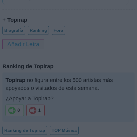
+ Topirap
Biografía
Ranking
Foro
Añadir Letra
Ranking de Topirap
Topirap
no figura entre los 500 artistas más
apoyados o visitados de esta semana.
¿Apoyar a Topirap?
8
1
Ranking de Topirap
TOP Música